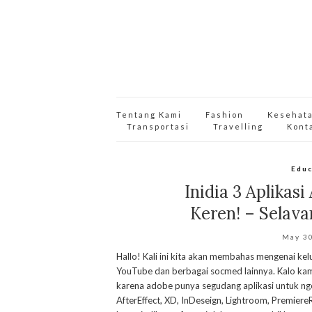
Tentang Kami
Fashion
Kesehat
Transportasi
Travelling
Kont
Educ
Inidia 3 Aplikas
Keren! – Selav
May 3
Hallo! Kali ini kita akan membahas mengenai ke
YouTube dan berbagai socmed lainnya. Kalo kam
karena adobe punya segudang aplikasi untuk nge
AfterEffect, XD, InDeseign, Lightroom, PremiereR