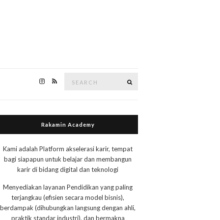
Search
Search
for:
Rakamin Academy
Kami adalah Platform akselerasi karir, tempat
bagi siapapun untuk belajar dan membangun
karir di bidang digital dan teknologi
Menyediakan layanan Pendidikan yang paling
terjangkau (efisien secara model bisnis),
berdampak (dihubungkan langsung dengan ahli,
praktik standar industri), dan bermakna