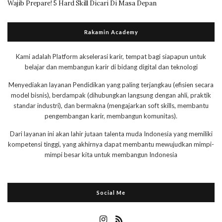
Wajib Prepare! 5 Hard Skill Dicari Di Masa Depan
Rakamin Academy
Kami adalah Platform akselerasi karir, tempat bagi siapapun untuk
belajar dan membangun karir di bidang digital dan teknologi
Menyediakan layanan Pendidikan yang paling terjangkau (efisien secara
model bisnis), berdampak (dihubungkan langsung dengan ahli, praktik
standar industri), dan bermakna (mengajarkan soft skills, membantu
pengembangan karir, membangun komunitas).
Dari layanan ini akan lahir jutaan talenta muda Indonesia yang memiliki
kompetensi tinggi, yang akhirnya dapat membantu mewujudkan mimpi-
mimpi besar kita untuk membangun Indonesia
Social Me