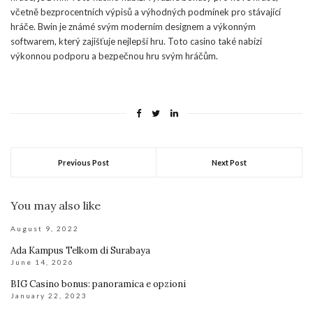
včetně bezprocentních výpisů a výhodných podmínek pro stávající
hráče. Bwin je známé svým moderním designem a výkonným
softwarem, který zajišťuje nejlepší hru. Toto casino také nabízí
výkonnou podporu a bezpečnou hru svým hráčům.
Previous Post
Next Post
You may also like
August 9, 2022
Ada Kampus Telkom di Surabaya
June 14, 2026
BIG Casino bonus: panoramica e opzioni
January 22, 2023