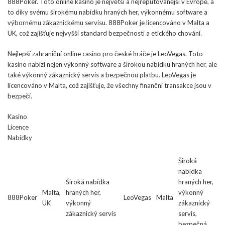
888Poker. Toto online kasino je největší a nejreputovanější v Evropě, a
to díky svému širokému nabídku hraných her, výkonnému software a
výbornému zákaznickému servisu. 888Poker je licencováno v Malta a
UK, což zajišťuje nejvyšší standard bezpečnosti a etického chování.
Nejlepší zahraniční online casino pro české hráče je LeoVegas. Toto
kasino nabízí nejen výkonný software a širokou nabídku hraných her, ale
také výkonný zákaznický servis a bezpečnou platbu. LeoVegas je
licencováno v Malta, což zajišťuje, že všechny finanční transakce jsou v
bezpečí.
Kasino
Licence
Nabídky
Široká
nabídka
Široká nabídka
hraných her,
Malta,
hraných her,
výkonný
888Poker
LeoVegas
Malta
UK
výkonný
zákaznický
zákaznický servis
servis,
bezpečná