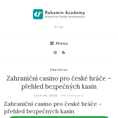
Blog
Menu
Education
Zahraniční casino pro české hráče –
přehled bezpečných kasin
June 10, 2026
No Comments
Zahraniční casino pro české hráče –
přehled bezpečných kasin