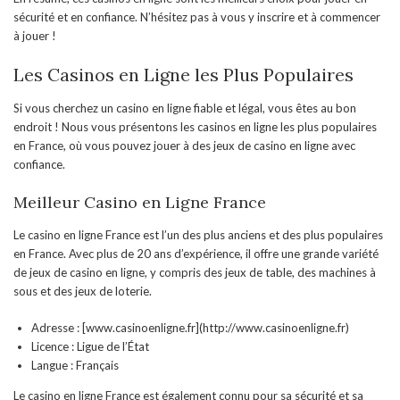
sécurité et en confiance. N’hésitez pas à vous y inscrire et à commencer
à jouer !
Les Casinos en Ligne les Plus Populaires
Si vous cherchez un casino en ligne fiable et légal, vous êtes au bon
endroit ! Nous vous présentons les casinos en ligne les plus populaires
en France, où vous pouvez jouer à des jeux de casino en ligne avec
confiance.
Meilleur Casino en Ligne France
Le casino en ligne France est l’un des plus anciens et des plus populaires
en France. Avec plus de 20 ans d’expérience, il offre une grande variété
de jeux de casino en ligne, y compris des jeux de table, des machines à
sous et des jeux de loterie.
Adresse : [www.casinoenligne.fr](http://www.casinoenligne.fr)
Licence : Ligue de l’État
Langue : Français
Le casino en ligne France est également connu pour sa sécurité et sa