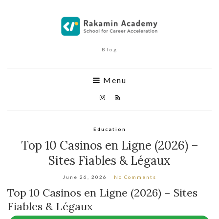
Blog
Menu
Education
Top 10 Casinos en Ligne (2026) –
Sites Fiables & Légaux
June 26, 2026
No Comments
Top 10 Casinos en Ligne (2026) – Sites
Fiables & Légaux