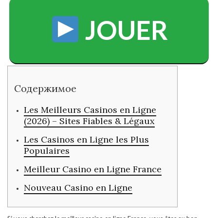
JOUER
Содержимое
Les Meilleurs Casinos en Ligne
(2026) – Sites Fiables & Légaux
Les Casinos en Ligne les Plus
Populaires
Meilleur Casino en Ligne France
Nouveau Casino en Ligne