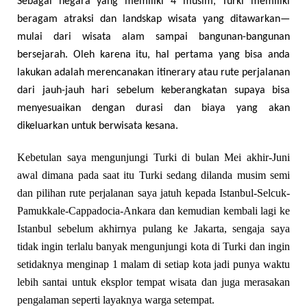
Sebagai negara yang memiliki 4 musim, Turki memiliki
beragam atraksi dan landskap wisata yang ditawarkan—
mulai dari wisata alam sampai bangunan-bangunan
bersejarah. Oleh karena itu,
hal pertama yang bisa anda
lakukan adalah
merencanakan itinerary atau rute perjalanan
dari jauh-jauh hari sebelum keberangkatan supaya bisa
menyesuaikan dengan
durasi
dan biaya yang akan
dikeluarkan untuk berwisata kesana.
Kebetulan saya mengunjungi Turki di bulan Mei akhir-Juni
awal dimana pada saat itu Turki sedang dilanda musim semi
dan pilihan rute perjalanan saya jatuh kepada Istanbul-Selcuk-
Pamukkale-Cappadocia-Ankara dan kemudian kembali lagi ke
Istanbul sebelum akhirnya pulang ke Jakarta, sengaja saya
tidak ingin terlalu banyak mengunjungi kota di Turki dan ingin
setidaknya menginap 1 malam di setiap kota jadi punya waktu
lebih santai untuk eksplor tempat wisata dan juga merasakan
pengalaman seperti layaknya
warga setempat
.