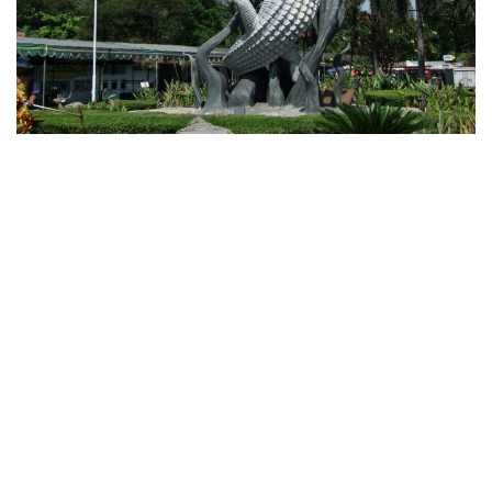
“Ikoe-Ikoe” hingga Oleh-Oleh Khas Surabaya Lainnya yang Wajib
Diborong!
March 14, 2023
Tips MURAH JAKARTA-JOGJA buat kamu !!
Rakamin Academy
Kami adalah Platform akselerasi karir, tempat bagi siapapun untuk
belajar dan membangun karir di bidang digital dan teknologi
Menyediakan layanan Pendidikan yang paling terjangkau (efisien secara
model bisnis), berdampak (dihubungkan langsung dengan ahli, praktik
standar industri), dan bermakna (mengajarkan soft skills, membantu
pengembangan karir, membangun komunitas).