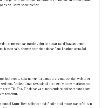
ansion , serta sedikit lebar.
erdapat perbedaan model yaitu terdapat tali di bagian depan
ai hiasan saja. dengan berbahan dasar Faux Leather serta Sol
enjual sepatu saja, namun terdapat tas, slingback dan waistbag
 redknot. Redknot juga tersedia di berbagai macam marketplace
ra
serta Tik-Tok. Tidak hanya di marketplace online redknot juga
ite tersebut.
redknot? Untuk Best seller produk Redknot di model pantofel , slip