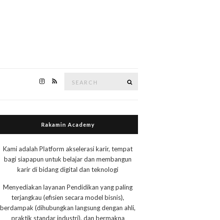
Search
Search
for:
Rakamin Academy
Kami adalah Platform akselerasi karir, tempat
bagi siapapun untuk belajar dan membangun
karir di bidang digital dan teknologi
Menyediakan layanan Pendidikan yang paling
terjangkau (efisien secara model bisnis),
berdampak (dihubungkan langsung dengan ahli,
praktik standar industri), dan bermakna