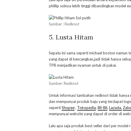
phillip solnya lebih tinggi dibandingkan model exp
Sumber : Redknot
5. Lusta Hitam
Sepatu ini sama seperti michael boston namun t
yang dapat di kencangkan,jadi tidak hanya sebag
TPR menjadikan nyaman untuk di pakai.
Sumber: Redknot
Untuk informasi tambahan redknot tidak hanya m
dan mempunyai produk baju yang terdapat logo
seperti
Shopee
,
Tokopedia
,
Bli-Bli
,
Lazada,
Zalo
mempunyai website yang dapat di order di webs
Lalu apa saja produk best seller dari per model 