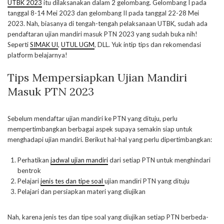
UTBK 2023
itu dilaksanakan dalam 2 gelombang. Gelombang I pada
tanggal 8-14 Mei 2023 dan gelombang II pada tanggal 22-28 Mei
2023. Nah, biasanya di tengah-tengah pelaksanaan UTBK, sudah ada
pendaftaran ujian mandiri masuk PTN 2023 yang sudah buka nih!
Seperti
SIMAK UI
,
UTUL UGM
, DLL. Yuk intip tips dan rekomendasi
platform belajarnya!
Tips Mempersiapkan Ujian Mandiri
Masuk PTN 2023
Sebelum mendaftar ujian mandiri ke PTN yang dituju, perlu
mempertimbangkan berbagai aspek supaya semakin siap untuk
menghadapi ujian mandiri. Berikut hal-hal yang perlu dipertimbangkan:
Perhatikan
jadwal ujian mandiri
dari setiap PTN untuk menghindari
bentrok
Pelajari
jenis tes dan tipe soal
ujian mandiri PTN yang dituju
Pelajari dan persiapkan materi yang diujikan
Nah, karena jenis tes dan tipe soal yang diujikan setiap PTN berbeda-