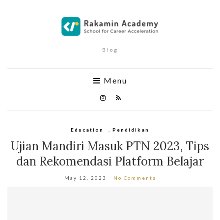
Blog
Menu
Education
,
Pendidikan
Ujian Mandiri Masuk PTN 2023, Tips
dan Rekomendasi Platform Belajar
May 12, 2023
No Comments