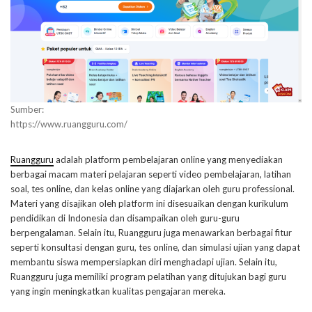
Sumber:
https://www.ruangguru.com/
Ruangguru
adalah platform pembelajaran online yang menyediakan
berbagai macam materi pelajaran seperti video pembelajaran, latihan
soal, tes online, dan kelas online yang diajarkan oleh guru professional.
Materi yang disajikan oleh platform ini disesuaikan dengan kurikulum
pendidikan di Indonesia dan disampaikan oleh guru-guru
berpengalaman. Selain itu, Ruangguru juga menawarkan berbagai fitur
seperti konsultasi dengan guru, tes online, dan simulasi ujian yang dapat
membantu siswa mempersiapkan diri menghadapi ujian. Selain itu,
Ruangguru juga memiliki program pelatihan yang ditujukan bagi guru
yang ingin meningkatkan kualitas pengajaran mereka.