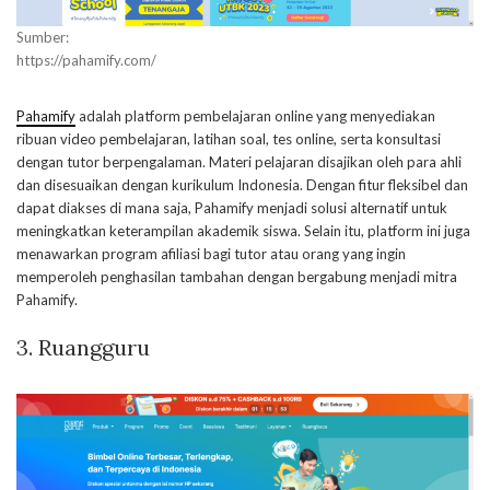
Sumber:
https://pahamify.com/
Pahamify
adalah platform pembelajaran online yang menyediakan
ribuan video pembelajaran, latihan soal, tes online, serta konsultasi
dengan tutor berpengalaman. Materi pelajaran disajikan oleh para ahli
dan disesuaikan dengan kurikulum Indonesia. Dengan fitur fleksibel dan
dapat diakses di mana saja, Pahamify menjadi solusi alternatif untuk
meningkatkan keterampilan akademik siswa. Selain itu, platform ini juga
menawarkan program afiliasi bagi tutor atau orang yang ingin
memperoleh penghasilan tambahan dengan bergabung menjadi mitra
Pahamify.
3. Ruangguru