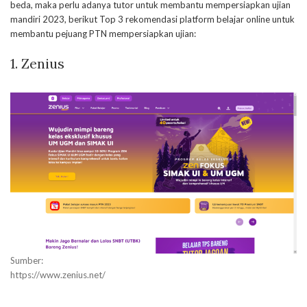
beda, maka perlu adanya tutor untuk membantu mempersiapkan ujian
mandiri 2023, berikut Top 3 rekomendasi platform belajar online untuk
membantu pejuang PTN mempersiapkan ujian:
1. Zenius
Sumber:
https://www.zenius.net/