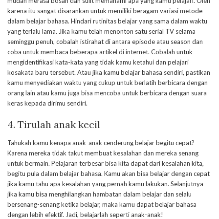
mudah merasa bosan dan sulit memahami apa yang kamu pelajari. Oleh
karena itu sangat disarankan untuk memiliki beragam variasi metode
dalam belajar bahasa. Hindari rutinitas belajar yang sama dalam waktu
yang terlalu lama. Jika kamu telah menonton satu serial TV selama
seminggu penuh, cobalah istirahat di antara episode atau season dan
coba untuk membaca beberapa artikel di internet. Cobalah untuk
mengidentifikasi kata-kata yang tidak kamu ketahui dan pelajari
kosakata baru tersebut. Atau jika kamu belajar bahasa sendiri, pastikan
kamu menyediakan waktu yang cukup untuk berlatih berbicara dengan
orang lain atau kamu juga bisa mencoba untuk berbicara dengan suara
keras kepada dirimu sendiri.
4. Tirulah anak kecil
Tahukah kamu kenapa anak-anak cenderung belajar begitu cepat?
Karena mereka tidak takut membuat kesalahan dan mereka senang
untuk bermain. Pelajaran terbesar bisa kita dapat dari kesalahan kita,
begitu pula dalam belajar bahasa. Kamu akan bisa belajar dengan cepat
jika kamu tahu apa kesalahan yang pernah kamu lakukan. Selanjutnya
jika kamu bisa menghilangkan hambatan dalam belajar dan selalu
bersenang-senang ketika belajar, maka kamu dapat belajar bahasa
dengan lebih efektif. Jadi, belajarlah seperti anak-anak!