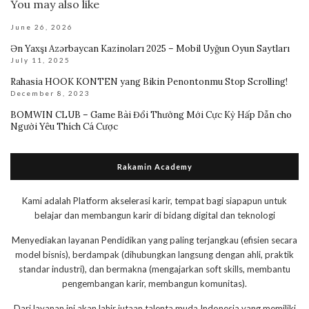
You may also like
June 26, 2026
Ən Yaxşı Azərbaycan Kazinoları 2025 – Mobil Uyğun Oyun Saytları
July 11, 2025
Rahasia HOOK KONTEN yang Bikin Penontonmu Stop Scrolling!
December 8, 2023
BOMWIN CLUB – Game Bài Đổi Thưởng Mới Cực Kỳ Hấp Dẫn cho
Người Yêu Thích Cá Cược
Rakamin Academy
Kami adalah Platform akselerasi karir, tempat bagi siapapun untuk
belajar dan membangun karir di bidang digital dan teknologi
Menyediakan layanan Pendidikan yang paling terjangkau (efisien secara
model bisnis), berdampak (dihubungkan langsung dengan ahli, praktik
standar industri), dan bermakna (mengajarkan soft skills, membantu
pengembangan karir, membangun komunitas).
Dari layanan ini akan lahir jutaan talenta muda Indonesia yang memiliki