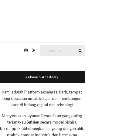
Search
Search
for:
Rakamin Academy
Kami adalah Platform akselerasi karir, tempat
bagi siapapun untuk belajar dan membangun
karir di bidang digital dan teknologi
Menyediakan layanan Pendidikan yang paling
terjangkau (efisien secara model bisnis),
berdampak (dihubungkan langsung dengan ahli,
praktik standar industri), dan bermakna