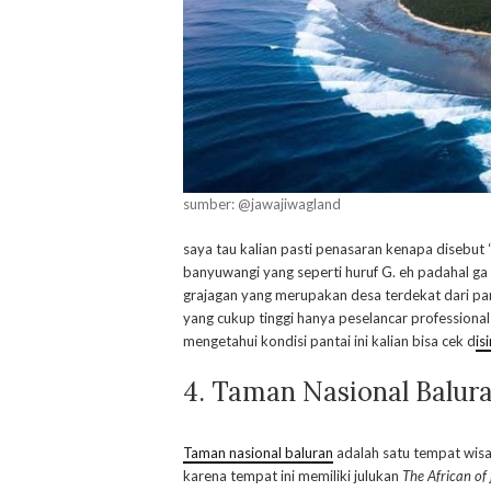
sumber: @jawajiwagland
saya tau kalian pasti penasaran kenapa disebut 
banyuwangi yang seperti huruf G. eh padahal ga 
grajagan yang merupakan desa terdekat dari pan
yang cukup tinggi hanya peselancar professiona
mengetahui kondisi pantai ini kalian bisa cek d
isi
4. Taman Nasional Balur
Taman nasional baluran
adalah satu tempat wisa
karena tempat ini memiliki julukan
The African of