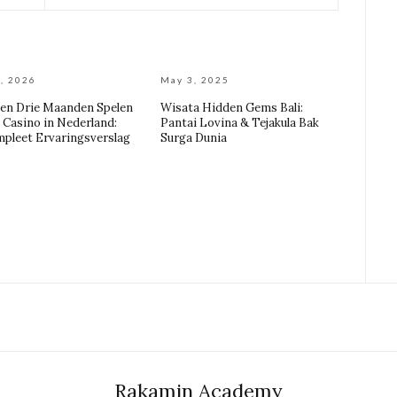
, 2026
May 3, 2025
gen Drie Maanden Spelen
Wisata Hidden Gems Bali:
h Casino in Nederland:
Pantai Lovina & Tejakula Bak
pleet Ervaringsverslag
Surga Dunia
Rakamin Academy