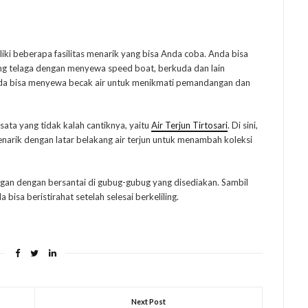
iki beberapa fasilitas menarik yang bisa Anda coba. Anda bisa
ing telaga dengan menyewa speed boat, berkuda dan lain
 Anda bisa menyewa becak air untuk menikmati pemandangan dan
isata yang tidak kalah cantiknya, yaitu
Air Terjun Tirtosari
. Di sini,
enarik dengan latar belakang air terjun untuk menambah koleksi
ngan dengan bersantai di gubug-gubug yang disediakan. Sambil
 bisa beristirahat setelah selesai berkeliling.
Next Post