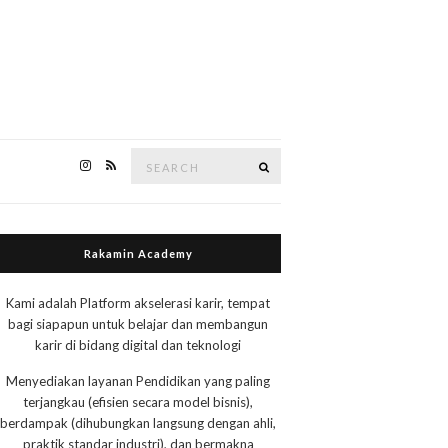
Search
Search
for:
Rakamin Academy
Kami adalah Platform akselerasi karir, tempat
bagi siapapun untuk belajar dan membangun
karir di bidang digital dan teknologi
Menyediakan layanan Pendidikan yang paling
terjangkau (efisien secara model bisnis),
berdampak (dihubungkan langsung dengan ahli,
praktik standar industri), dan bermakna