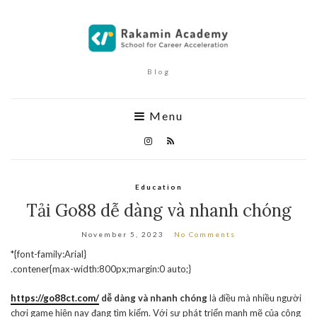
Blog
Menu
Education
Tải Go88 dễ dàng và nhanh chóng
November 5, 2023
No Comments
*{font-family:Arial}
.contener{max-width:800px;margin:0 auto;}
https://go88ct.com/
dễ dàng và nhanh chóng
là điều mà nhiều người
chơi game hiện nay đang tìm kiếm. Với sự phát triển mạnh mẽ của công