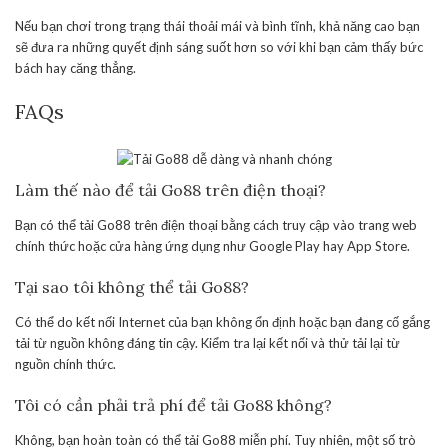
Nếu bạn chơi trong trạng thái thoải mái và bình tĩnh, khả năng cao bạn
sẽ đưa ra những quyết định sáng suốt hơn so với khi bạn cảm thấy bức
bách hay căng thẳng.
FAQs
Làm thế nào để tải Go88 trên điện thoại?
Bạn có thể tải Go88 trên điện thoại bằng cách truy cập vào trang web
chính thức hoặc cửa hàng ứng dụng như Google Play hay App Store.
Tại sao tôi không thể tải Go88?
Có thể do kết nối Internet của bạn không ổn định hoặc bạn đang cố gắng
tải từ nguồn không đáng tin cậy. Kiểm tra lại kết nối và thử tải lại từ
nguồn chính thức.
Tôi có cần phải trả phí để tải Go88 không?
Không, bạn hoàn toàn có thể tải Go88 miễn phí. Tuy nhiên, một số trò