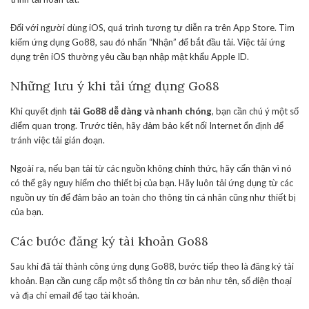
Đối với người dùng iOS, quá trình tương tự diễn ra trên App Store. Tìm
kiếm ứng dụng Go88, sau đó nhấn “Nhận” để bắt đầu tải. Việc tải ứng
dụng trên iOS thường yêu cầu bạn nhập mật khẩu Apple ID.
Những lưu ý khi tải ứng dụng Go88
Khi quyết định
tải Go88 dễ dàng và nhanh chóng
, bạn cần chú ý một số
điểm quan trọng. Trước tiên, hãy đảm bảo kết nối Internet ổn định để
tránh việc tải gián đoạn.
Ngoài ra, nếu bạn tải từ các nguồn không chính thức, hãy cẩn thận vì nó
có thể gây nguy hiểm cho thiết bị của bạn. Hãy luôn tải ứng dụng từ các
nguồn uy tín để đảm bảo an toàn cho thông tin cá nhân cũng như thiết bị
của bạn.
Các bước đăng ký tài khoản Go88
Sau khi đã tải thành công ứng dụng Go88, bước tiếp theo là đăng ký tài
khoản. Bạn cần cung cấp một số thông tin cơ bản như tên, số điện thoại
và địa chỉ email để tạo tài khoản.