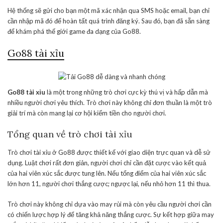
Hệ thống sẽ gửi cho bạn một mã xác nhận qua SMS hoặc email, bạn chỉ
cần nhập mã đó để hoàn tất quá trình đăng ký. Sau đó, bạn đã sẵn sàng
để khám phá thế giới game đa dạng của Go88.
Go88 tài xỉu
Go88 tài xỉu
là một trong những trò chơi cực kỳ thú vị và hấp dẫn mà
nhiều người chơi yêu thích. Trò chơi này không chỉ đơn thuần là một trò
giải trí mà còn mang lại cơ hội kiếm tiền cho người chơi.
Tổng quan về trò chơi tài xỉu
Trò chơi tài xỉu ở Go88 được thiết kế với giao diện trực quan và dễ sử
dụng. Luật chơi rất đơn giản, người chơi chỉ cần đặt cược vào kết quả
của hai viên xúc sắc được tung lên. Nếu tổng điểm của hai viên xúc sắc
lớn hơn 11, người chơi thắng cược; ngược lại, nếu nhỏ hơn 11 thì thua.
Trò chơi này không chỉ dựa vào may rủi mà còn yêu cầu người chơi cần
có chiến lược hợp lý để tăng khả năng thắng cược. Sự kết hợp giữa may