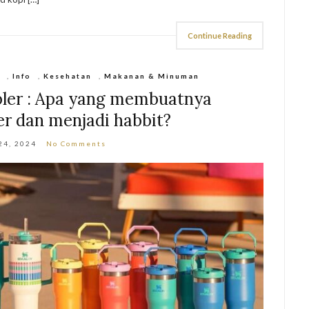
Continue Reading
i
,
Info
,
Kesehatan
,
Makanan & Minuman
bler : Apa yang membuatnya
er dan menjadi habbit?
24, 2024
No Comments