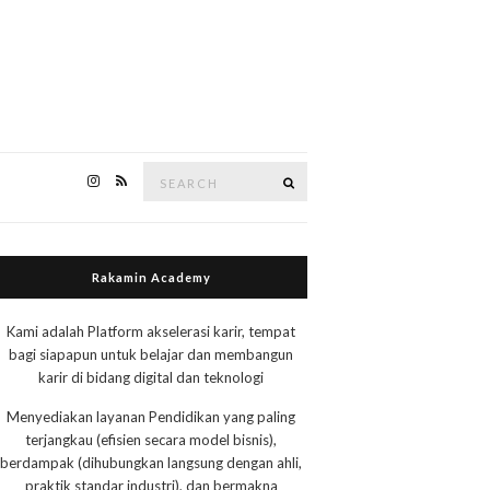
Search
Search
for:
Rakamin Academy
Kami adalah Platform akselerasi karir, tempat
bagi siapapun untuk belajar dan membangun
karir di bidang digital dan teknologi
Menyediakan layanan Pendidikan yang paling
terjangkau (efisien secara model bisnis),
berdampak (dihubungkan langsung dengan ahli,
praktik standar industri), dan bermakna