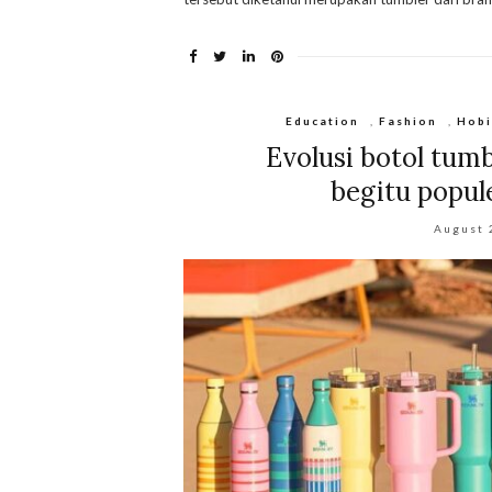
Education
,
Fashion
,
Hob
Evolusi botol tum
begitu popul
August 