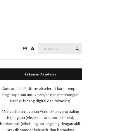
Search
Search
for:
Rakamin Academy
Kami adalah Platform akselerasi karir, tempat
bagi siapapun untuk belajar dan membangun
karir di bidang digital dan teknologi
Menyediakan layanan Pendidikan yang paling
terjangkau (efisien secara model bisnis),
berdampak (dihubungkan langsung dengan ahli,
praktik standar industri), dan bermakna