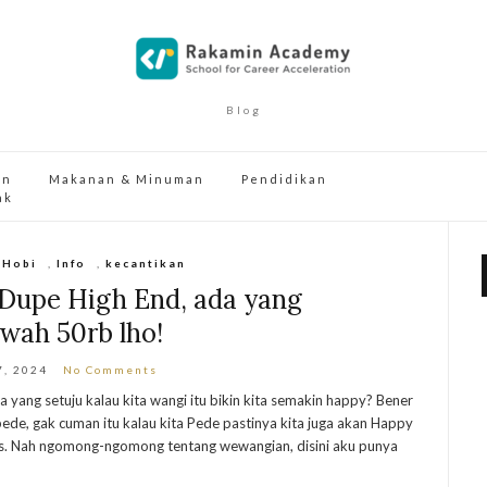
Blog
an
Makanan & Minuman
Pendidikan
ak
,
Hobi
,
Info
,
kecantikan
 Dupe High End, ada yang
wah 50rb lho!
7, 2024
No Comments
pa yang setuju kalau kita wangi itu bikin kita semakin happy? Bener
pede, gak cuman itu kalau kita Pede pastinya kita juga akan Happy
gis. Nah ngomong-ngomong tentang wewangian, disini aku punya