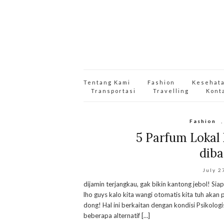
Tentang Kami
Fashion
Kesehat
Transportasi
Travelling
Kont
Fashion
5 Parfum Lokal
diba
July 2
dijamin terjangkau, gak bikin kantong jebol! Sia
lho guys kalo kita wangi otomatis kita tuh akan 
dong! Hal ini berkaitan dengan kondisi Psikolo
beberapa alternatif […]