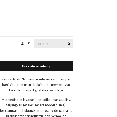
Search
Search
for:
Rakamin Academy
Kami adalah Platform akselerasi karir, tempat
bagi siapapun untuk belajar dan membangun
karir di bidang digital dan teknologi
Menyediakan layanan Pendidikan yang paling
terjangkau (efisien secara model bisnis),
berdampak (dihubungkan langsung dengan ahli,
praktik standar industri), dan bermakna