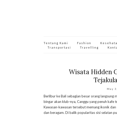
Tentang Kami
Fashion
Kesehat
Transportasi
Travelling
Kont
Wisata Hidden G
Tejakul
May 3
Berlibur ke Bali sebagian besar orang langsung
bingar akan klub-nya, Canggu yang penuh kafe t
Kawasan-kawasan tersebut memang ikonik dan memi
dan beragam. Di balik popularitas sisi selatan pu