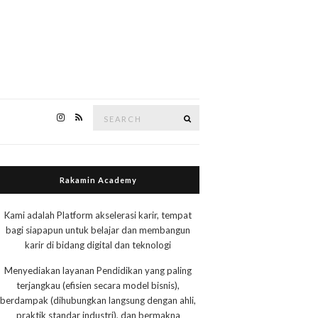
Search
Search
for:
Rakamin Academy
Kami adalah Platform akselerasi karir, tempat
bagi siapapun untuk belajar dan membangun
karir di bidang digital dan teknologi
Menyediakan layanan Pendidikan yang paling
terjangkau (efisien secara model bisnis),
berdampak (dihubungkan langsung dengan ahli,
praktik standar industri), dan bermakna