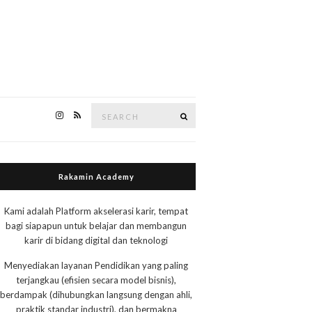
Search
Search
for:
Rakamin Academy
Kami adalah Platform akselerasi karir, tempat
bagi siapapun untuk belajar dan membangun
karir di bidang digital dan teknologi
Menyediakan layanan Pendidikan yang paling
terjangkau (efisien secara model bisnis),
berdampak (dihubungkan langsung dengan ahli,
praktik standar industri), dan bermakna