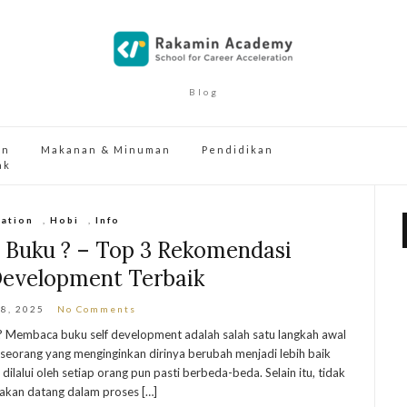
Blog
an
Makanan & Minuman
Pendidikan
ak
ation
,
Hobi
,
Info
 Buku ? – Top 3 Rekomendasi
Development Terbaik
 8, 2025
No Comments
? Membaca buku self development adalah salah satu langkah awal
eorang yang menginginkan dirinya berubah menjadi lebih baik
lalui oleh setiap orang pun pasti berbeda-beda. Selain itu, tidak
akan datang dalam proses […]