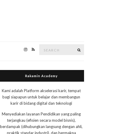
Search
Search
for:
Rakamin Academy
Kami adalah Platform akselerasi karir, tempat
bagi siapapun untuk belajar dan membangun
karir di bidang digital dan teknologi
Menyediakan layanan Pendidikan yang paling
terjangkau (efisien secara model bisnis),
berdampak (dihubungkan langsung dengan ahli,
praktik standar industri), dan bermakna