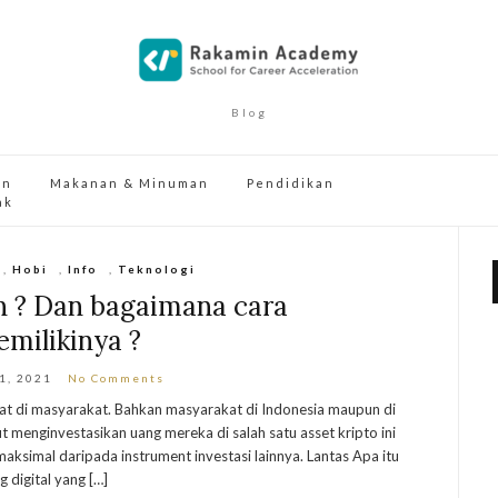
Blog
an
Makanan & Minuman
Pendidikan
ak
,
Hobi
,
Info
,
Teknologi
in ? Dan bagaimana cara
milikinya ?
21, 2021
No Comments
gat di masyarakat. Bahkan masyarakat di Indonesia maupun di
t menginvestasikan uang mereka di salah satu asset kripto ini
simal daripada instrument investasi lainnya. Lantas Apa itu
g digital yang […]