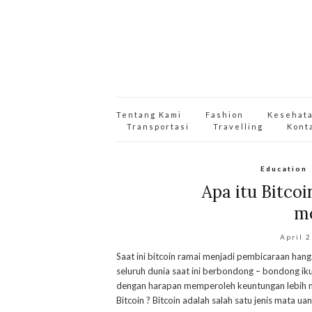
Tentang Kami
Fashion
Kesehat
Transportasi
Travelling
Kont
Education
Apa itu Bitco
me
April 
Saat ini bitcoin ramai menjadi pembicaraan han
seluruh dunia saat ini berbondong – bondong iku
dengan harapan memperoleh keuntungan lebih mak
Bitcoin ? Bitcoin adalah salah satu jenis mata uan