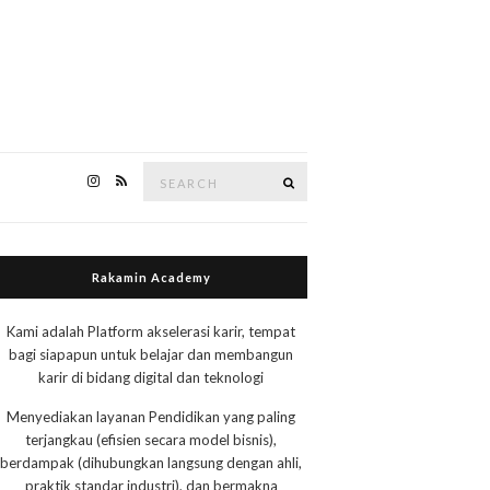
Search
Search
for:
Rakamin Academy
Kami adalah Platform akselerasi karir, tempat
bagi siapapun untuk belajar dan membangun
karir di bidang digital dan teknologi
Menyediakan layanan Pendidikan yang paling
terjangkau (efisien secara model bisnis),
berdampak (dihubungkan langsung dengan ahli,
praktik standar industri), dan bermakna