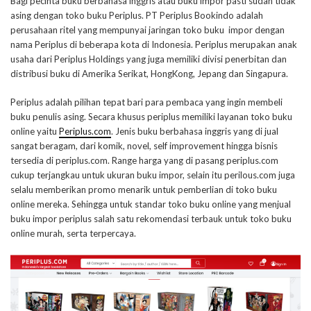
Bagi pecinta buku berbahasa inggris atau buku impor pasti sudah tidak
asing dengan toko buku Periplus. PT Periplus Bookindo adalah
perusahaan ritel yang mempunyai jaringan toko buku impor dengan
nama Periplus di beberapa kota di Indonesia. Periplus merupakan anak
usaha dari Periplus Holdings yang juga memiliki divisi penerbitan dan
distribusi buku di Amerika Serikat, HongKong, Jepang dan Singapura.
Periplus adalah pilihan tepat bari para pembaca yang ingin membeli
buku penulis asing. Secara khusus periplus memiliki layanan toko buku
online yaitu
Periplus.com
. Jenis buku berbahasa inggris yang di jual
sangat beragam, dari komik, novel, self improvement hingga bisnis
tersedia di periplus.com. Range harga yang di pasang periplus.com
cukup terjangkau untuk ukuran buku impor, selain itu perilous.com juga
selalu memberikan promo menarik untuk pemberlian di toko buku
online mereka. Sehingga untuk standar toko buku online yang menjual
buku impor periplus salah satu rekomendasi terbauk untuk toko buku
online murah, serta terpercaya.