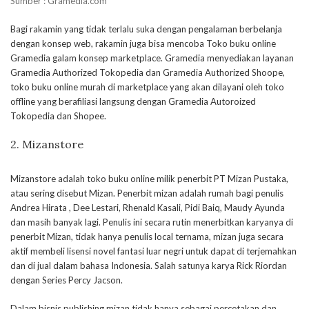
Sumber : Gramedia.com
Bagi rakamin yang tidak terlalu suka dengan pengalaman berbelanja
dengan konsep web, rakamin juga bisa mencoba Toko buku online
Gramedia galam konsep marketplace. Gramedia menyediakan layanan
Gramedia Authorized Tokopedia dan Gramedia Authorized Shoope,
toko buku online murah di marketplace yang akan dilayani oleh toko
offline yang berafiliasi langsung dengan Gramedia Autoroized
Tokopedia dan Shopee.
2. Mizanstore
Mizanstore adalah toko buku online milik penerbit PT Mizan Pustaka,
atau sering disebut Mizan. Penerbit mizan adalah rumah bagi penulis
Andrea Hirata , Dee Lestari, Rhenald Kasali, Pidi Baiq, Maudy Ayunda
dan masih banyak lagi. Penulis ini secara rutin menerbitkan karyanya di
penerbit Mizan, tidak hanya penulis local ternama, mizan juga secara
aktif membeli lisensi novel fantasi luar negri untuk dapat di terjemahkan
dan di jual dalam bahasa Indonesia. Salah satunya karya Rick Riordan
dengan Series Percy Jacson.
Dalam bisnis publishing mizan tidak hanya sebagai percetakan dan