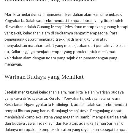
Mari kita mulai dengan mengagumi keindahan alam yang memukau di
Yogyakarta. Salah satu
rekomendasi tempat liburan
yang tidak boleh
dilewatkan adalah Gunung Merapi. Meskipun merupakan gunung berapi
yang aktif, keindahan alam di sekitarnya sangat mempesona. Para
pengunjung dapat menikmati trekking di lereng gunung atau
menyaksikan matahari terbit yang menakjubkan dari puncaknya. Selain
itu, Kaliurang juga menjadi tempat yang populer untuk menikmati
keindahan alam dengan udara yang sejuk dan pemandangan yang
menawan.
Warisan Budaya yang Memikat
Setelah mengagumi keindahan alam, mari kita jelajahi warisan budaya
yang kaya di Yogyakarta. Keraton Yogyakarta, sebagai istana resmi
Kesultanan Ngayogyakarta Hadiningrat, adalah salah satu rekomendasi
tempat liburan yang harus dikunjungi selanjutnya. Pengunjung dapat
menjelajahi kompleks istana yang megah ini sambil mempelajari sejarah
dan budaya Jawa. Tidak jauh dari Keraton, ada juga Taman Sari yang
dulunya merupakan kompleks keraton yang digunakan sebagai tempat