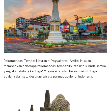
Rekomendasi Tempat Liburan di Yogyakarta -Artikel ini akan
memberikan beberapa rekomendasi tempat liburan untuk Anda semua
yang akan datang ke Jogja! Yogyakarta, atau biasa disebut Jogja,
adalah salah satu destinasi wisata paling populer di Indonesia.