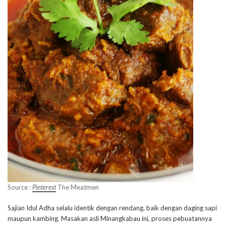
Source :
Pinterest
The Meatmen
Sajian Idul Adha selalu identik dengan rendang, baik dengan daging sapi
maupun kambing. Masakan asli Minangkabau ini, proses pebuatannya