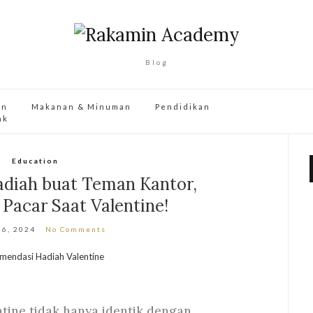
Blog
an
Makanan & Minuman
Pendidikan
ak
Education
diah buat Teman Kantor,
Pacar Saat Valentine!
 6, 2024
No Comments
tine tidak hanya identik dengan