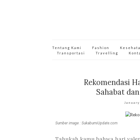
Tentang Kami
Fashion
Kesehat
Transportasi
Travelling
Kont
Rekomendasi Ha
Sahabat dan 
January
Sumber image : SukabumiUpdate.com
Tahukah kamu bahwa hari valen