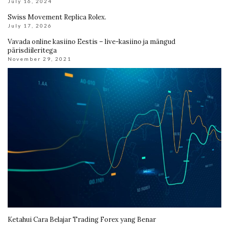
July 16, 2024
Swiss Movement Replica Rolex.
July 17, 2026
Vavada online kasiino Eestis – live-kasiino ja mängud
pärisdiileritega
November 29, 2021
Ketahui Cara Belajar Trading Forex yang Benar