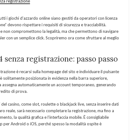
nza registrazione
utti i giochi d’azzardo online siano gestiti da operatori con licenza
” devono rispettare i requisiti di sicurezza e tracciabilità.
he non compromettono la legalità, ma che permettono di navigare
ealer con un semplice click. Scopriremo ora come sfruttare al meglio
 senza registrazione: passo passo
trazione è recarsi sulla homepage del sito e individuare il pulsante
solitamente posizionata in evidenza nella barra superiore,
istema assegna automaticamente un account temporaneo, generando
redito di prova.
del casino, come slot, roulette o blackjack live, senza inserire dati
aro reale, sarà necessario completare la registrazione, ma fino a
ento, la qualità grafica e l’interfaccia mobile. È consigliabile
app per Android o iOS, perché spesso la modalità ospite è