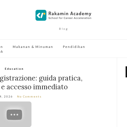
Blog
an
Makanan & Minuman
Pendidikan
ak
Education
gistrazione: guida pratica,
 e accesso immediato
4, 2026
No Comments