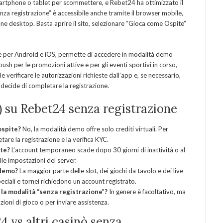
 smartphone o tablet per scommettere, e Rebet24 ha ottimizzato il
enza registrazione” è accessibile anche tramite il browser mobile,
one desktop. Basta aprire il sito, selezionare “Gioca come Ospite”
bile per Android e iOS, permette di accedere in modalità demo
push per le promozioni attive e per gli eventi sportivi in corso,
 verificare le autorizzazioni richieste dall’app e, se necessario,
si decide di completare la registrazione.
 su Rebet24 senza registrazione
ospite?
No, la modalità demo offre solo crediti virtuali. Per
are la registrazione e la verifica KYC.
ite?
L’account temporaneo scade dopo 30 giorni di inattività o al
lle impostazioni del server.
 demo?
La maggior parte delle slot, dei giochi da tavolo e dei live
eciali e tornei richiedono un account registrato.
 la modalità “senza registrazione”?
In genere è facoltativo, ma
zioni di gioco o per inviare assistenza.
 vs altri casinò senza