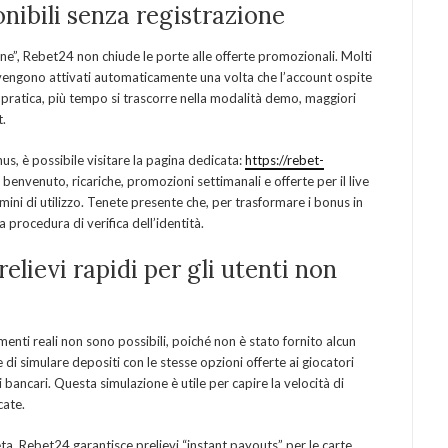
nibili senza registrazione
ione”, Rebet24 non chiude le porte alle offerte promozionali. Molti
, vengono attivati automaticamente una volta che l’account ospite
pratica, più tempo si trascorre nella modalità demo, maggiori
t.
s, è possibile visitare la pagina dedicata:
https://rebet-
i benvenuto, ricariche, promozioni settimanali e offerte per il live
mini di utilizzo. Tenete presente che, per trasformare i bonus in
 procedura di verifica dell’identità.
lievi rapidi per gli utenti non
menti reali non sono possibili, poiché non è stato fornito alcun
di simulare depositi con le stesse opzioni offerte ai giocatori
ici bancari. Questa simulazione è utile per capire la velocità di
cate.
ta, Rebet24 garantisce prelievi “instant payouts” per le carte