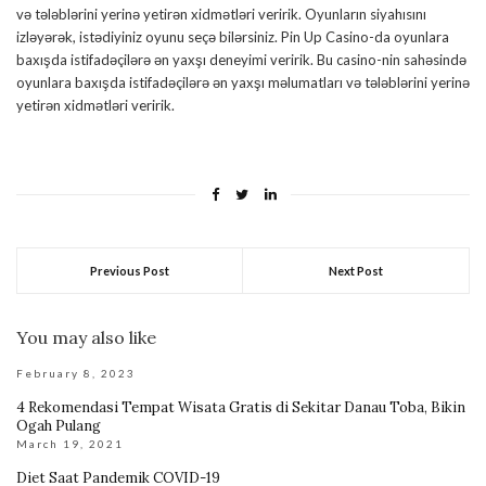
və tələblərini yerinə yetirən xidmətləri veririk. Oyunların siyahısını
izləyərək, istədiyiniz oyunu seçə bilərsiniz. Pin Up Casino-da oyunlara
baxışda istifadəçilərə ən yaxşı deneyimi veririk. Bu casino-nin sahəsində
oyunlara baxışda istifadəçilərə ən yaxşı məlumatları və tələblərini yerinə
yetirən xidmətləri veririk.
Previous Post
Next Post
You may also like
February 8, 2023
4 Rekomendasi Tempat Wisata Gratis di Sekitar Danau Toba, Bikin
Ogah Pulang
March 19, 2021
Diet Saat Pandemik COVID-19