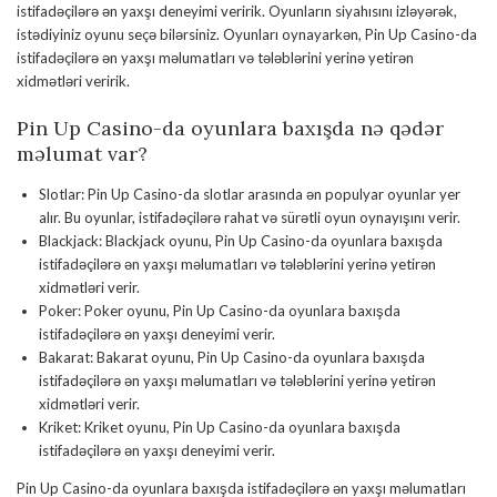
istifadəçilərə ən yaxşı deneyimi veririk. Oyunların siyahısını izləyərək,
istədiyiniz oyunu seçə bilərsiniz. Oyunları oynayarkən, Pin Up Casino-da
istifadəçilərə ən yaxşı məlumatları və tələblərini yerinə yetirən
xidmətləri veririk.
Pin Up Casino-da oyunlara baxışda nə qədər
məlumat var?
Slotlar: Pin Up Casino-da slotlar arasında ən populyar oyunlar yer
alır. Bu oyunlar, istifadəçilərə rahat və sürətli oyun oynayışını verir.
Blackjack: Blackjack oyunu, Pin Up Casino-da oyunlara baxışda
istifadəçilərə ən yaxşı məlumatları və tələblərini yerinə yetirən
xidmətləri verir.
Poker: Poker oyunu, Pin Up Casino-da oyunlara baxışda
istifadəçilərə ən yaxşı deneyimi verir.
Bakarat: Bakarat oyunu, Pin Up Casino-da oyunlara baxışda
istifadəçilərə ən yaxşı məlumatları və tələblərini yerinə yetirən
xidmətləri verir.
Kriket: Kriket oyunu, Pin Up Casino-da oyunlara baxışda
istifadəçilərə ən yaxşı deneyimi verir.
Pin Up Casino-da oyunlara baxışda istifadəçilərə ən yaxşı məlumatları