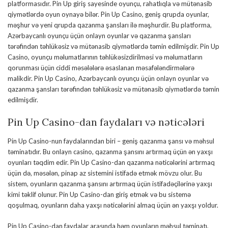
platformasıdır. Pin Up giriş sayesinde oyunçu, rahatlıqla və mütənasib
qiymətlərdə oyun oynayə bilər. Pin Up Casino, geniş qrupda oyunlar,
məşhur və yeni qrupda qazanma şansları ilə məşhurdir. Bu platforma,
Azərbaycanlı oyunçu üçün onlayn oyunlar və qazanma şansları
tərəfindən təhlükəsiz və mütənasib qiymətlərdə təmin edilmişdir. Pin Up
Casino, oyunçu məlumatlarının təhlükəsizdirilməsi və məlumatların
qorunması üçün ciddi məsələlərə əsaslanan məsafələndirmələrə
malikdir. Pin Up Casino, Azərbaycanlı oyunçu üçün onlayn oyunlar və
qazanma şansları tərəfindən təhlükəsiz və mütənasib qiymətlərdə təmin
edilmişdir.
Pin Up Casino-dan faydaları və nəticələri
Pin Up Casino-nun faydalarından biri – geniş qazanma şansı və məhsul
təminatıdır. Bu onlayn casino, qazanma şansını artırmaq üçün ən yaxşı
oyunları təqdim edir. Pin Up Casino-dan qazanma nəticələrini artırmaq
üçün də, məsələn, pinap az sistemini istifadə etmək mövzu olur. Bu
sistem, oyunların qazanma şansını artırmaq üçün istifadəçilərinə yaxşı
kimi təklif olunur. Pin Up Casino-dan giriş etmək və bu sistemə
qoşulmaq, oyunların daha yaxşı nəticələrini almaq üçün ən yaxşı yoldur.
Pin Up Casino-dan faydalar arasında həm oyunların məhsul təminatı,