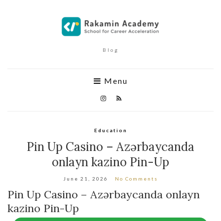
Blog
Menu
Education
Pin Up Casino – Azərbaycanda
onlayn kazino Pin-Up
June 21, 2026
No Comments
Pin Up Casino – Azərbaycanda onlayn
kazino Pin-Up