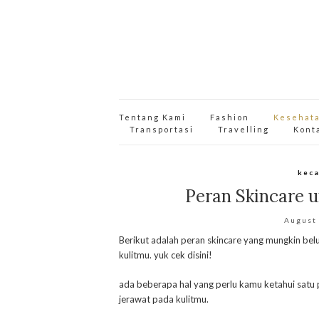
Tentang Kami
Fashion
Kesehat
Transportasi
Travelling
Kont
keca
Peran Skincare 
August
Berikut adalah peran skincare yang mungkin b
kulitmu. yuk cek disini!
ada beberapa hal yang perlu kamu ketahui sat
jerawat pada kulitmu.