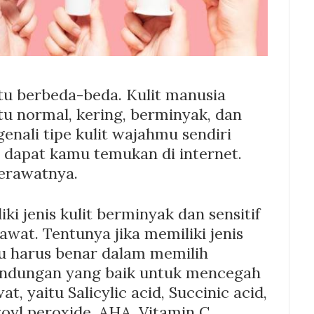
ntu berbeda-beda. Kulit manusia
itu normal, kering, berminyak, dan
nali tipe kulit wajahmu sendiri
 dapat kamu temukan di internet.
erawatnya.
i jenis kulit berminyak dan sensitif
awat. Tentunya jika memiliki jenis
amu harus benar dalam memilih
ndungan yang baik untuk mencegah
, yaitu Salicylic acid, Succinic acid,
zoyl peroxide, AHA, Vitamin C,