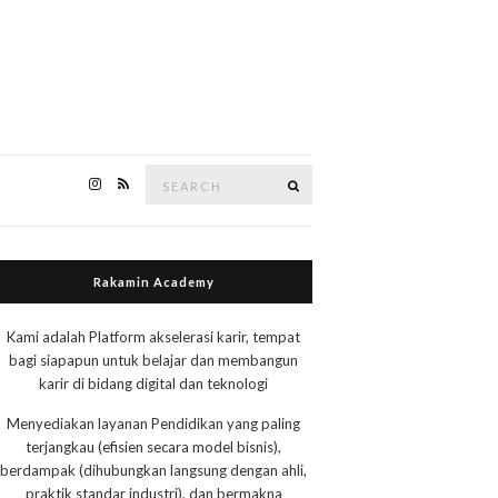
Search
Search
for:
Rakamin Academy
Kami adalah Platform akselerasi karir, tempat
bagi siapapun untuk belajar dan membangun
karir di bidang digital dan teknologi
Menyediakan layanan Pendidikan yang paling
terjangkau (efisien secara model bisnis),
berdampak (dihubungkan langsung dengan ahli,
praktik standar industri), dan bermakna