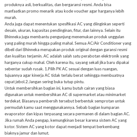
produknya asli, berkualitas, dan bergaransi resmi. Anda bisa
manfaatkan promo menarik atau kode voucher agar harganya lebih
murah.
Anda juga dapat menentukan spesifikasi AC yang diinginkan seperti
desain, ukuran, kapasitas pendinginan, fitur, dan lainnya. Selain itu
Bhinneka juga membantu pengunjung menemukan produk unggulan
yang paling murah hingga paling mahal. Semua AC/Air Conditioner yang
dibeli dari Bhinneka merupakan produk original dengan garansi resmi
dan kualitas terjamin. AC adalah salah satu perabotan elektronik yang
harganya cukup mahal. Oleh karena itu, sayang sekali jika baru dipakai
sebentar sudah rusak. 1.Pilih PK AC sesuai dengan luas ruangan,
tujuannya agar kinerja AC tidak terlalu berat sehingga membuatnya
cepat jebol.2.Jangan sering buka tutup pintu.
Untuk membersihkan bagian ini, kamu butuh cairan yang biasa
digunakan untuk membersihkan AC di supermarket atau minimarket
terdekat. Biasanya pembersih tersebut berbentuk semprotan untuk
permudah kamu saat menggunakannya. Sebab bagian kumparan
evaporator dan kipas terpasang secara permanen di dalam bagian AC.
Jika rumah Anda pengap, kemungkinan besar karena sistem AC yang
kotor. Sistem AC yang kotor dapat menjadi tempat berkembang
biaknya jamur dan lumut.