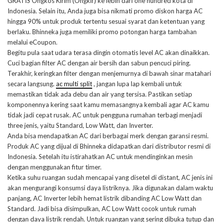
GRATIS Ongkos Kirim (Ongkir) ke lebih dari one hundred kota di
Indonesia. Selain itu, Anda juga bisa nikmati promo diskon harga AC
hingga 90% untuk produk tertentu sesuai syarat dan ketentuan yang
berlaku. Bhinneka juga memiliki promo potongan harga tambahan
melalui eCoupon.
Begitu pula saat udara terasa dingin otomatis level AC akan dinaikkan.
Cuci bagian filter AC dengan air bersih dan sabun pencuci piring.
Terakhir, keringkan filter dengan menjemurnya di bawah sinar matahari
secara langsung.
ac multi split
, jangan lupa lap kembali untuk
memastikan tidak ada debu dan air yang tersisa. Pastikan setiap
komponennya kering saat kamu memasangnya kembali agar AC kamu
tidak jadi cepat rusak. AC untuk pengguna rumahan terbagi menjadi
three jenis, yaitu Standard, Low Watt, dan Inverter.
Anda bisa mendapatkan AC dari berbagai merk dengan garansi resmi.
Produk AC yang dijual di Bhinneka didapatkan dari distributor resmi di
Indonesia. Setelah itu istirahatkan AC untuk mendinginkan mesin
dengan menggunakan fitur timer.
Ketika suhu ruangan sudah mencapai yang disetel di distant, AC jenis ini
akan mengurangi konsumsi daya listriknya. Jika digunakan dalam waktu
panjang, AC Inverter lebih hemat listrik dibanding AC Low Watt dan
Standard. Jadi bisa disimpulkan, AC Low Watt cocok untuk rumah
dengan daya listrik rendah. Untuk ruangan yang sering dibuka tutup dan