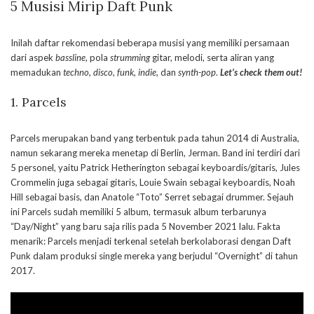
5 Musisi Mirip Daft Punk
Inilah daftar rekomendasi beberapa musisi yang memiliki persamaan
dari aspek
bassline
, pola
strumming
gitar, melodi, serta aliran yang
memadukan
techno, disco, funk,
indie,
dan
synth-pop
.
Let’s check them out!
1. Parcels
Parcels merupakan band yang terbentuk pada tahun 2014 di Australia,
namun sekarang mereka menetap di Berlin, Jerman. Band ini terdiri dari
5 personel, yaitu Patrick Hetherington sebagai keyboardis/gitaris, Jules
Crommelin juga sebagai gitaris, Louie Swain sebagai keyboardis, Noah
Hill sebagai basis, dan Anatole “Toto” Serret sebagai drummer. Sejauh
ini Parcels sudah memiliki 5 album, termasuk album terbarunya
“Day/Night” yang baru saja rilis pada 5 November 2021 lalu. Fakta
menarik: Parcels menjadi terkenal setelah berkolaborasi dengan Daft
Punk dalam produksi single mereka yang berjudul “Overnight” di tahun
2017.