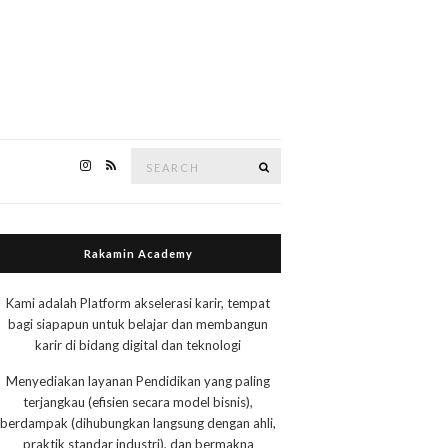
Search
Search
for:
Rakamin Academy
Kami adalah Platform akselerasi karir, tempat
bagi siapapun untuk belajar dan membangun
karir di bidang digital dan teknologi
Menyediakan layanan Pendidikan yang paling
terjangkau (efisien secara model bisnis),
berdampak (dihubungkan langsung dengan ahli,
praktik standar industri), dan bermakna