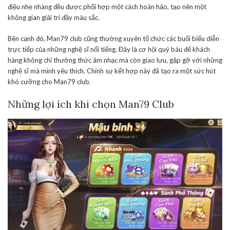
điệu nhẹ nhàng đều được phối hợp một cách hoàn hảo, tạo nên một
không gian giải trí đầy màu sắc.
Bên cạnh đó, Man79 club cũng thường xuyên tổ chức các buổi biểu diễn
trực tiếp của những nghệ sĩ nổi tiếng. Đây là cơ hội quý báu để khách
hàng không chỉ thưởng thức âm nhạc mà còn giao lưu, gặp gỡ với những
nghệ sĩ mà mình yêu thích. Chính sự kết hợp này đã tạo ra một sức hút
khó cưỡng cho Man79 club.
Những lợi ích khi chọn Man79 Club