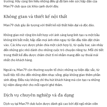
trường. Hãy cùng tìm hiểu những điều gì đã làm nên sức hấp dẫn của
Man79 club qua các khía cạnh dưới đây.
Không gian và thiết kế nội thất
Man79 club gây ấn tượng với thiết kế nội thất hiện đại và độc đáo.
Không gian mở rộng lớn kết hợp với ánh sáng lung linh tạo ra một bầu
không khí bắt mắt, hấp dẫn mọi ánh nhìn ngay từ lần đầu tiên đặt chân
vào. Các khu vực được phân chia một cách hợp lý, từ quầy bar, sàn nhảy
đến những góc nhỏ dành cho những cuộc trò chuyện riêng tư. Mỗi chi tiết
trong thiết kế đều được chăm chút tỉ mỉ nhằm mang đến sự thoải mái
nhất cho khách hàng.
Ngoài ra, Man79 còn thường xuyên tổ chức những sự kiện đặc sắc, từ
buổi tiệc tối cho đến những đêm nhạc sống, giúp không gian thêm phần
sinh động. Điều này không chỉ thu hút khách hàng mà còn tạo ra những
kỷ niệm đáng nhớ cho mỗi người ghé thăm.
Dịch vụ chuyên nghiệp và đa dạng
Dịch vụ tại Man79 club luôn được đánh giá cao bởi đội ngũ nhân viên