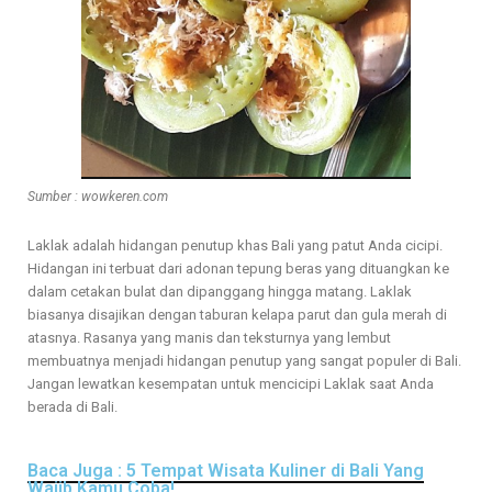
Sumber : wowkeren.com
Laklak adalah hidangan penutup khas Bali yang patut Anda cicipi.
Hidangan ini terbuat dari adonan tepung beras yang dituangkan ke
dalam cetakan bulat dan dipanggang hingga matang. Laklak
biasanya disajikan dengan taburan kelapa parut dan gula merah di
atasnya. Rasanya yang manis dan teksturnya yang lembut
membuatnya menjadi hidangan penutup yang sangat populer di Bali.
Jangan lewatkan kesempatan untuk mencicipi Laklak saat Anda
berada di Bali.
Baca Juga : 5 Tempat Wisata Kuliner di Bali Yang
Wajib Kamu Coba!