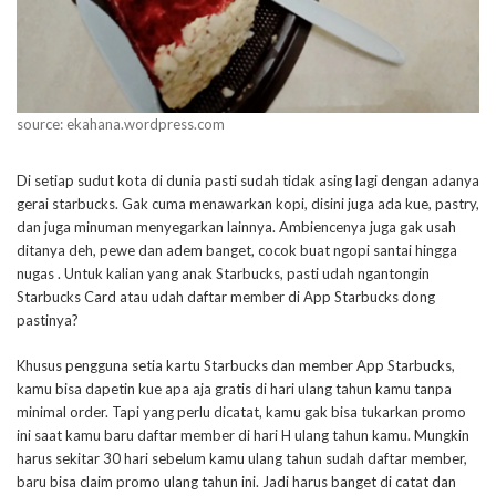
source: ekahana.wordpress.com
Di setiap sudut kota di dunia pasti sudah tidak asing lagi dengan adanya
gerai starbucks. Gak cuma menawarkan kopi, disini juga ada kue, pastry,
dan juga minuman menyegarkan lainnya. Ambiencenya juga gak usah
ditanya deh, pewe dan adem banget, cocok buat ngopi santai hingga
nugas . Untuk kalian yang anak Starbucks, pasti udah ngantongin
Starbucks Card atau udah daftar member di App Starbucks dong
pastinya?
Khusus pengguna setia kartu Starbucks dan member App Starbucks,
kamu bisa dapetin kue apa aja gratis di hari ulang tahun kamu tanpa
minimal order. Tapi yang perlu dicatat, kamu gak bisa tukarkan promo
ini saat kamu baru daftar member di hari H ulang tahun kamu. Mungkin
harus sekitar 30 hari sebelum kamu ulang tahun sudah daftar member,
baru bisa claim promo ulang tahun ini. Jadi harus banget di catat dan