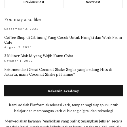
Previous Post
Next Post
You may also like
September 3, 2022
Coffee Shop di Cibinong Yang Cocok Untuk Nongki dan Work From
Cafe
August 7, 2025
3 Kuliner Blok M yang Wajib Kamu Coba
October 1, 2022
Rekomendasi Gerai Coconut Shake Segar yang sedang Hits di
Jakarta, mana Coconut Shake pilihanmu?
Rakamin Academy
Kami adalah Platform akselerasi karir, tempat bagi siapapun untuk
belajar dan membangun karir di bidang digital dan teknologi
Menyediakan layanan Pendidikan yang paling terjangkau (efisien secara
model bisnis), berdampak (dihubungkan langsung dengan ahli, praktik