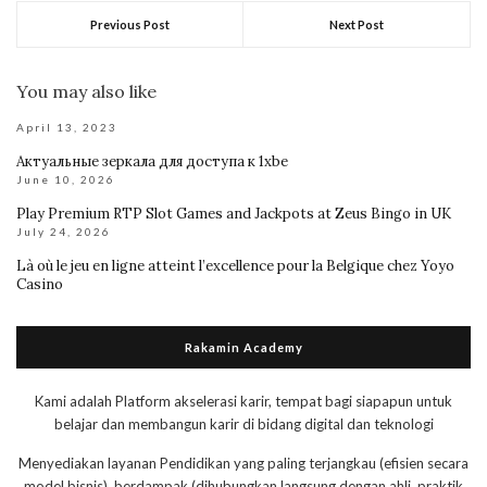
Previous Post
Next Post
You may also like
April 13, 2023
Актуальные зеркала для доступа к 1xbe
June 10, 2026
Play Premium RTP Slot Games and Jackpots at Zeus Bingo in UK
July 24, 2026
Là où le jeu en ligne atteint l’excellence pour la Belgique chez Yoyo
Casino
Rakamin Academy
Kami adalah Platform akselerasi karir, tempat bagi siapapun untuk
belajar dan membangun karir di bidang digital dan teknologi
Menyediakan layanan Pendidikan yang paling terjangkau (efisien secara
model bisnis), berdampak (dihubungkan langsung dengan ahli, praktik