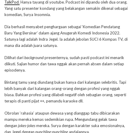
TalkPod.
Hanya tayang di youtube. Podcast ini dipandu oleh dua orang.
Yang satu presenter kondang yang belakangan semakin dikenal sebagai
komedian, Surya Insomnia.
Dia berhasil menyabet penghargaan sebagai ‘Komedian Pendatang
Baru Yang Bersinar’ dalam ajang Anugerah Komedi Indonesia 2022.
Satunya lagi adalah Indra Jegel. Ia adalah jebolan SUCI 6 Kompas TV, di
mana dia adalah juara satunya.
Dilihat dari
background
presenternya, sudah pasti podcast ini menarik
diikuti. Sajian humor dan tawa nggak akan pernah absen dalam setiap
episodenya.
Bintang tamu yang diundang bukan hanya dari kalangan selebritis. Tapi
lebih banyak dari kalangan orang-orang dengan profesi yang nggak
biasa. Bahkan profesi yang dilabeli negatif oleh sebagian orang, seperti
terapis di panti pijat ++, pemandu karaoke dll.
Obrolan ‘rahasia’ ataupun dewasa yang dianggap tabu dibicarakan
mampu mereka kemas sedemikian rupa. Mengundang gelak tawa
dengan
jokes-jokes
mereka. Surya dengan karakter suka emosionalnya,
dan Jegel dengan
punchline-punchline
andalannya.