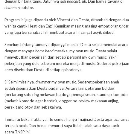
dengan bintang tamu. Jatuhnya jadi
podcast, sih
. Dan hanya tayang di
channel
youtube.
Program ini juga dipandu oleh Vincent dan Desta, ditambah dengan dua
wanita cantik Hesti dan Enzi. Keunikan masing-masing empat orang
host
yang juga bersahabat ini membuat acara ini sangat asyik diikuti.
Sebelum bintang tamunya dipanggil masuk, Desta selalu memulai acara
dengan menyapa
home band
mereka, my own music. Desta selalu
menyebutkan pekerjaan dari setiap personil my own music. Yakni
pekerjaan yang dulu sebelum mereka menjadi musisi. Sederet pekerjaan
aneh disebutkan Desta di setiap episodenya.
Si Selmi misalnya,
drummer
my own music. Sederet pekerjaan aneh
sudah disematkan Desta padanya. Antara lain petarung buldog
(bertarung satu ring melawan buldog), pemuja setan, stand up komodo
(melatih komodo agar berdiri), vlogger pe-review makanan anjing,
perakit molotov dan sebagainya.
Tentu itu bukan fakta ya. Itu semua hanya imajinasi Desta agar acaranya
terasa kocak. Dan benar, menurut saya itulah salah satu daya tarik
acara TNSP ini.