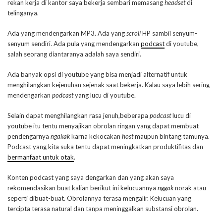
rekan kerja di kantor saya bekerja sembari memasang
headset
di
telinganya.
Ada yang mendengarkan MP3. Ada yang
scroll
HP sambil senyum-
senyum sendiri. Ada pula yang mendengarkan
podcast
di youtube,
salah seorang diantaranya adalah saya sendiri.
Ada banyak opsi di youtube yang bisa menjadi alternatif untuk
menghilangkan kejenuhan sejenak saat bekerja. Kalau saya lebih sering
mendengarkan
podcast
yang lucu di youtube.
Selain dapat menghilangkan rasa jenuh,beberapa
podcast
lucu di
youtube itu tentu menyajikan obrolan ringan yang dapat membuat
pendengarnya
ngakak
karna kekocakan
host
maupun bintang tamunya.
Podcast yang kita suka tentu dapat meningkatkan produktifitas dan
bermanfaat untuk otak
.
Konten podcast yang saya dengarkan dan yang akan saya
rekomendasikan buat kalian berikut ini kelucuannya
nggak
norak atau
seperti dibuat-buat. Obrolannya terasa mengalir. Kelucuan yang
tercipta terasa natural dan tanpa meninggalkan substansi obrolan.