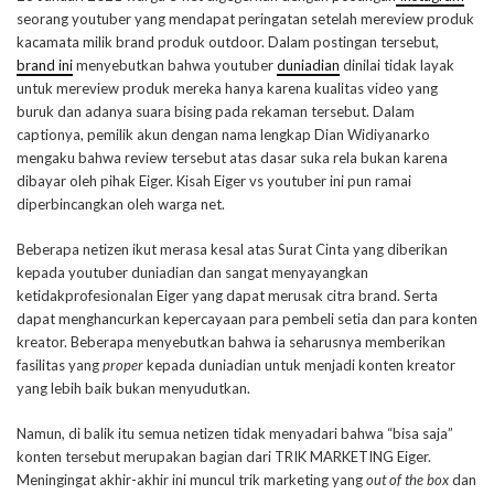
seorang youtuber yang mendapat peringatan setelah mereview produk
kacamata milik brand produk outdoor. Dalam postingan tersebut,
brand ini
menyebutkan bahwa youtuber
duniadian
dinilai tidak layak
untuk mereview produk mereka hanya karena kualitas video yang
buruk dan adanya suara bising pada rekaman tersebut. Dalam
captionya, pemilik akun dengan nama lengkap Dian Widiyanarko
mengaku bahwa review tersebut atas dasar suka rela bukan karena
dibayar oleh pihak Eiger. Kisah Eiger vs youtuber ini pun ramai
diperbincangkan oleh warga net.
Beberapa netizen ikut merasa kesal atas Surat Cinta yang diberikan
kepada youtuber duniadian dan sangat menyayangkan
ketidakprofesionalan Eiger yang dapat merusak citra brand. Serta
dapat menghancurkan kepercayaan para pembeli setia dan para konten
kreator. Beberapa menyebutkan bahwa ia seharusnya memberikan
fasilitas yang
proper
kepada duniadian untuk menjadi konten kreator
yang lebih baik bukan menyudutkan.
Namun, di balik itu semua netizen tidak menyadari bahwa “bisa saja”
konten tersebut merupakan bagian dari TRIK MARKETING Eiger.
Meningingat akhir-akhir ini muncul trik marketing yang
out of the box
dan