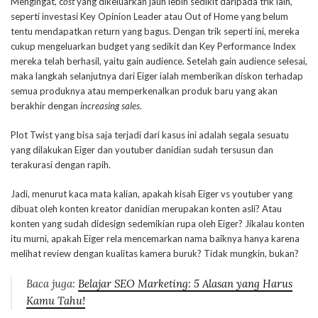
Mengingat, c
ost
yang dikeluarkan jauh lebih sedikit daripada trik lain,
seperti investasi Key Opinion Leader atau Out of Home yang belum
tentu mendapatkan return yang bagus. Dengan trik seperti ini, mereka
cukup mengeluarkan budget yang sedikit dan Key Performance Index
mereka telah berhasil, yaitu gain audience. Setelah gain audience selesai,
maka langkah selanjutnya dari Eiger ialah memberikan diskon terhadap
semua produknya atau memperkenalkan produk baru yang akan
berakhir dengan
increasing sales
.
Plot Twist yang bisa saja terjadi dari kasus ini adalah segala sesuatu
yang dilakukan Eiger dan youtuber danidian sudah tersusun dan
terakurasi dengan rapih.
Jadi, menurut kaca mata kalian, apakah kisah Eiger vs youtuber yang
dibuat oleh konten kreator danidian merupakan konten asli? Atau
konten yang sudah didesign sedemikian rupa oleh Eiger? Jikalau konten
itu murni, apakah Eiger rela mencemarkan nama baiknya hanya karena
melihat review dengan kualitas kamera buruk? Tidak mungkin, bukan?
Baca juga:
Belajar SEO Marketing: 5 Alasan yang Harus
Kamu Tahu!