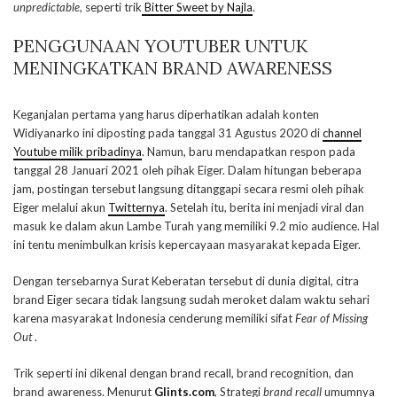
unpredictable
, seperti trik
Bitter Sweet by Najla
.
PENGGUNAAN YOUTUBER UNTUK
MENINGKATKAN BRAND AWARENESS
Keganjalan pertama yang harus diperhatikan adalah konten
Widiyanarko ini diposting pada tanggal 31 Agustus 2020 di
channel
Youtube milik pribadinya
. Namun, baru mendapatkan respon pada
tanggal 28 Januari 2021 oleh pihak Eiger. Dalam hitungan beberapa
jam, postingan tersebut langsung ditanggapi secara resmi oleh pihak
Eiger melalui akun
Twitternya
. Setelah itu, berita ini menjadi
v
iral dan
masuk ke dalam akun Lambe Turah yang memiliki 9.2 mio audience. Hal
ini tentu menimbulkan krisis kepercayaan masyarakat kepada Eiger.
Dengan tersebarnya Surat Keberatan tersebut di dunia digital, citra
brand Eiger secara tidak langsung sudah meroket dalam waktu sehari
karena masyarakat Indonesia cenderung memiliki sifat
Fear of Missing
Out
.
Trik seperti ini dikenal dengan brand recall, brand recognition, dan
brand awareness. Menurut
Glints.com
, Strategi
brand recall
umumnya