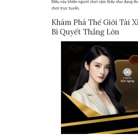
Điều này khiến người chơi cảm thấy như đang th
chơi trực tuyến.
Khám Phá Thế Giới Tài Xỉ
Bí Quyết Thắng Lớn