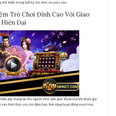
 thể thiếu trong bất kỳ trò chơi cá cược nào.
iệm Trò Chơi Đỉnh Cao Với Giao
 Hiện Đại
 hiện đại, mang lại cho người chơi cảm giác thoải mái khi tham gia
ọng vào hình thức mà còn đảm bảo tính năng hoạt động mượt mà,