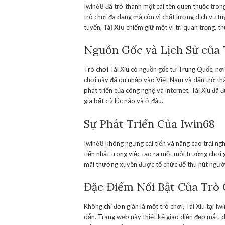
Iwin68 đã trở thành một cái tên quen thuộc tro
trò chơi đa dạng mà còn vì chất lượng dịch vụ tu
tuyến,
Tài Xỉu
chiếm giữ một vị trí quan trọng, t
Nguồn Gốc và Lịch Sử của 
Trò chơi Tài Xỉu có nguồn gốc từ Trung Quốc, nơi 
chơi này đã du nhập vào Việt Nam và dần trở thà
phát triển của công nghệ và internet, Tài Xỉu đã
gia bất cứ lúc nào và ở đâu.
Sự Phát Triển Của Iwin68
Iwin68 không ngừng cải tiến và nâng cao trải ng
tiến nhất trong việc tạo ra một môi trường chơi
mãi thường xuyên được tổ chức để thu hút người
Đặc Điểm Nổi Bật Của Trò C
Không chỉ đơn giản là một trò chơi, Tài Xỉu tại 
dẫn. Trang web này thiết kế giao diện đẹp mắt, 