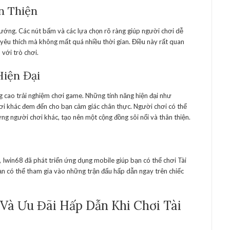
n Thiện
hướng. Các nút bấm và các lựa chọn rõ ràng giúp người chơi dễ
 yêu thích mà không mất quá nhiều thời gian. Điều này rất quan
với trò chơi.
iện Đại
 cao trải nghiệm chơi game. Những tính năng hiện đại như
chơi khác đem đến cho bạn cảm giác chân thực. Người chơi có thể
ng người chơi khác, tạo nên một cộng đồng sôi nổi và thân thiện.
 Iwin68 đã phát triển ứng dụng mobile giúp bạn có thể chơi Tài
 bạn có thể tham gia vào những trận đấu hấp dẫn ngay trên chiếc
à Ưu Đãi Hấp Dẫn Khi Chơi Tài