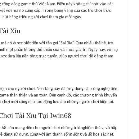
ng cộng đồng game thủ Việt Nam. Điều này không chỉ nhờ vào các
yệt vời mà nó cung cấp. Trong bảng vàng của các trò chơi trực
hu hút hàng triệu người chơi tham gia mỗi ngày.
Tài Xỉu
mà nó được biết đến với tên gọi “Sai Bia”. Qua nhiều thế hệ, trò
nh một phần không thể thiếu của văn hóa giải trí. Ngày nay, với sự
 được đưa lên nền tảng trực tuyến, giúp người chơi dễ dàng tham
hiệm cho người chơi. Nền tảng này đã ứng dụng các công nghệ tiên
 game thân thiện và an toàn. Bên cạnh đó, các chương trình khuyến
 chơi mới cũng như tạo động lực cho những người chơi hiện tại.
hơi Tài Xỉu Tại Iwin68
Iwin68 còn mang đến cho người chơi những trải nghiệm thú vị và hấp
dễ dàng sử dụng, cùng với âm thanh sống động và đồ họa sắc nét.