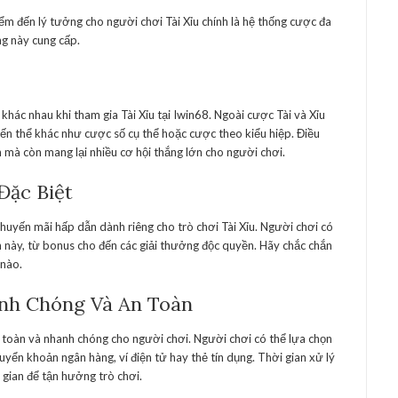
ểm đến lý tưởng cho người chơi Tài Xỉu chính là hệ thống cược đa
g này cung cấp.
khác nhau khi tham gia Tài Xỉu tại Iwin68. Ngoài cược Tài và Xỉu
iến thể khác như cược số cụ thể hoặc cược theo kiểu hiệp. Điều
n mà còn mang lại nhiều cơ hội thắng lớn cho người chơi.
Đặc Biệt
uyến mãi hấp dẫn dành riêng cho trò chơi Tài Xỉu. Người chơi có
n này, từ bonus cho đến các giải thưởng độc quyền. Hãy chắc chắn
 nào.
nh Chóng Và An Toàn
n toàn và nhanh chóng cho người chơi. Người chơi có thể lựa chọn
ển khoản ngân hàng, ví điện tử hay thẻ tín dụng. Thời gian xử lý
 gian để tận hưởng trò chơi.