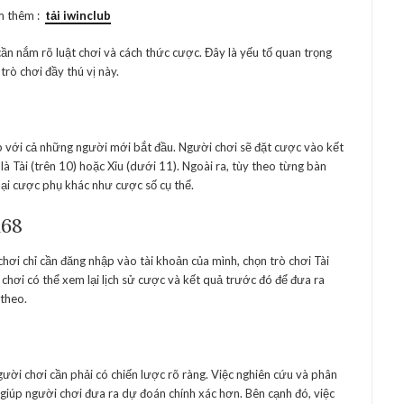
 thêm :
tải iwinclub
 cần nắm rõ luật chơi và cách thức cược. Đây là yếu tố quan trọng
trò chơi đầy thú vị này.
hợp với cả những người mới bắt đầu. Người chơi sẽ đặt cược vào kết
là Tài (trên 10) hoặc Xỉu (dưới 11). Ngoài ra, tùy theo từng bàn
oại cược phụ khác như cược số cụ thể.
n68
chơi chỉ cần đăng nhập vào tài khoản của mình, chọn trò chơi Tài
 chơi có thể xem lại lịch sử cược và kết quả trước đó để đưa ra
 theo.
gười chơi cần phải có chiến lược rõ ràng. Việc nghiên cứu và phân
 giúp người chơi đưa ra dự đoán chính xác hơn. Bên cạnh đó, việc