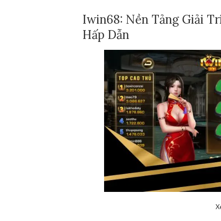
Iwin68: Nền Tảng Giải Tr
Hấp Dẫn
X