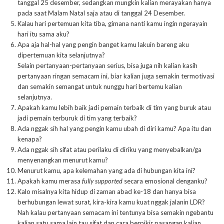
tanggal 25 desember, sedangkan mungkin kalian merayakan hanya
pada saat Malam Natal saja atau di tanggal 24 Desember.
Kalau hari pertemuan kita tiba, gimana nanti kamu ingin ngerayain
hari itu sama aku?
Apa aja hal-hal yang pengin banget kamu lakuin bareng aku
dipertemuan kita selanjutnya?
Selain pertanyaan-pertanyaan serius, bisa juga nih kalian kasih
pertanyaan ringan semacam ini, biar kalian juga semakin termotivasi
dan semakin semangat untuk nunggu hari bertemu kalian
selanjutnya.
Apakah kamu lebih baik jadi pemain terbaik di tim yang buruk atau
jadi pemain terburuk di tim yang terbaik?
Ada nggak sih hal yang pengin kamu ubah di diri kamu? Apa itu dan
kenapa?
Ada nggak sih sifat atau perilaku di diriku yang menyebalkan/ga
menyenangkan menurut kamu?
Menurut kamu, apa kelemahan yang ada di hubungan kita ini?
Apakah kamu merasa
fully supported
secara emosional denganku?
Kalo misalnya kita hidup di zaman abad ke-18 dan hanya bisa
berhubungan lewat surat, kira-kira kamu kuat nggak jalanin LDR?
Nah kalau pertanyaan semacam ini tentunya bisa semakin ngebantu
kalian satu sama lain tau sifat dan cara berpikir pasangan kalian,