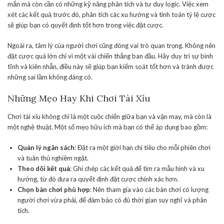
mắn mà còn cần có những kỹ năng phân tích và tư duy logic. Việc xem
xét các kết quả trước đó, phân tích các xu hướng và tính toán tỷ lệ cược
sẽ giúp bạn có quyết định tốt hơn trong việc đặt cược.
Ngoài ra, tâm lý của người chơi cũng đóng vai trò quan trọng. Không nên
đặt cược quá lớn chỉ vì một vài chiến thắng ban đầu. Hãy duy trì sự bình
tĩnh và kiên nhẫn, điều này sẽ giúp bạn kiểm soát tốt hơn và tránh được
những sai lầm không đáng có.
Những Mẹo Hay Khi Chơi Tài Xỉu
Chơi tài xỉu không chỉ là một cuộc chiến giữa bạn và vận may, mà còn là
một nghệ thuật. Một số mẹo hữu ích mà bạn có thể áp dụng bao gồm:
Quản lý ngân sách
: Đặt ra một giới hạn chi tiêu cho mỗi phiên chơi
và tuân thủ nghiêm ngặt.
Theo dõi kết quả
: Ghi chép các kết quả để tìm ra mẫu hình và xu
hướng, từ đó đưa ra quyết định đặt cược chính xác hơn.
Chọn bàn chơi phù hợp
: Nên tham gia vào các bàn chơi có lượng
người chơi vừa phải, để đảm bảo có đủ thời gian suy nghĩ và phân
tích.