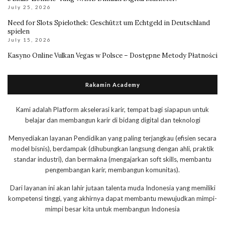
July 25, 2026
Need for Slots Spielothek: Geschützt um Echtgeld in Deutschland
spielen
July 15, 2026
Kasyno Online Vulkan Vegas w Polsce – Dostępne Metody Płatności
Rakamin Academy
Kami adalah Platform akselerasi karir, tempat bagi siapapun untuk
belajar dan membangun karir di bidang digital dan teknologi
Menyediakan layanan Pendidikan yang paling terjangkau (efisien secara
model bisnis), berdampak (dihubungkan langsung dengan ahli, praktik
standar industri), dan bermakna (mengajarkan soft skills, membantu
pengembangan karir, membangun komunitas).
Dari layanan ini akan lahir jutaan talenta muda Indonesia yang memiliki
kompetensi tinggi, yang akhirnya dapat membantu mewujudkan mimpi-
mimpi besar kita untuk membangun Indonesia