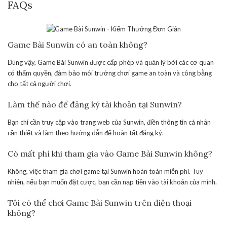
FAQs
Game Bài Sunwin có an toàn không?
Đúng vậy, Game Bài Sunwin được cấp phép và quản lý bởi các cơ quan
có thẩm quyền, đảm bảo môi trường chơi game an toàn và công bằng
cho tất cả người chơi.
Làm thế nào để đăng ký tài khoản tại Sunwin?
Bạn chỉ cần truy cập vào trang web của Sunwin, điền thông tin cá nhân
cần thiết và làm theo hướng dẫn để hoàn tất đăng ký.
Có mất phí khi tham gia vào Game Bài Sunwin không?
Không, việc tham gia chơi game tại Sunwin hoàn toàn miễn phí. Tuy
nhiên, nếu bạn muốn đặt cược, bạn cần nạp tiền vào tài khoản của mình.
Tôi có thể chơi Game Bài Sunwin trên điện thoại
không?