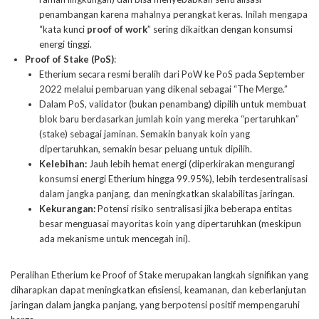
penambangan karena mahalnya perangkat keras. Inilah mengapa
“kata kunci
proof of work
” sering dikaitkan dengan konsumsi
energi tinggi.
Proof of Stake (PoS)
:
Etherium secara resmi beralih dari PoW ke PoS pada September
2022 melalui pembaruan yang dikenal sebagai “The Merge.”
Dalam PoS, validator (bukan penambang) dipilih untuk membuat
blok baru berdasarkan jumlah koin yang mereka “pertaruhkan”
(stake) sebagai jaminan. Semakin banyak koin yang
dipertaruhkan, semakin besar peluang untuk dipilih.
Kelebihan:
Jauh lebih hemat energi (diperkirakan mengurangi
konsumsi energi Etherium hingga 99.95%), lebih terdesentralisasi
dalam jangka panjang, dan meningkatkan skalabilitas jaringan.
Kekurangan:
Potensi risiko sentralisasi jika beberapa entitas
besar menguasai mayoritas koin yang dipertaruhkan (meskipun
ada mekanisme untuk mencegah ini).
Peralihan Etherium ke Proof of Stake merupakan langkah signifikan yang
diharapkan dapat meningkatkan efisiensi, keamanan, dan keberlanjutan
jaringan dalam jangka panjang, yang berpotensi positif mempengaruhi