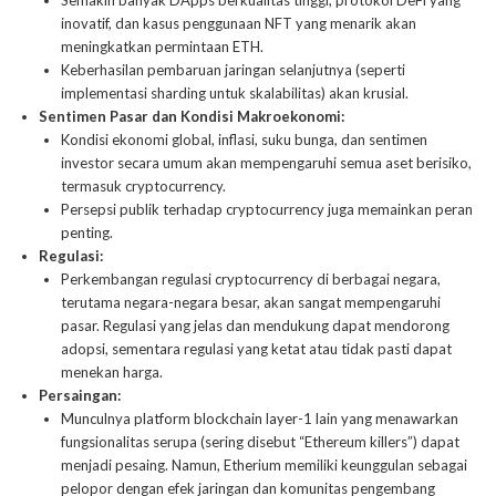
Semakin banyak DApps berkualitas tinggi, protokol DeFi yang
inovatif, dan kasus penggunaan NFT yang menarik akan
meningkatkan permintaan ETH.
Keberhasilan pembaruan jaringan selanjutnya (seperti
implementasi sharding untuk skalabilitas) akan krusial.
Sentimen Pasar dan Kondisi Makroekonomi:
Kondisi ekonomi global, inflasi, suku bunga, dan sentimen
investor secara umum akan mempengaruhi semua aset berisiko,
termasuk cryptocurrency.
Persepsi publik terhadap cryptocurrency juga memainkan peran
penting.
Regulasi:
Perkembangan regulasi cryptocurrency di berbagai negara,
terutama negara-negara besar, akan sangat mempengaruhi
pasar. Regulasi yang jelas dan mendukung dapat mendorong
adopsi, sementara regulasi yang ketat atau tidak pasti dapat
menekan harga.
Persaingan:
Munculnya platform blockchain layer-1 lain yang menawarkan
fungsionalitas serupa (sering disebut “Ethereum killers”) dapat
menjadi pesaing. Namun, Etherium memiliki keunggulan sebagai
pelopor dengan efek jaringan dan komunitas pengembang