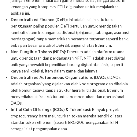
jaringan Etherium, mulai dari game, media sosial, hingga platform
keuangan yang kompleks. ETH digunakan untuk menjalankan
aplikasi ini.
Decentralized Finance (DeFi):
Ini adalah salah satu kasus
penggunaan paling populer. DeFi bertujuan untuk menciptakan
kembali sistem keuangan tradisional (pinjaman, tabungan, asuransi,
perdagangan) tanpa memerlukan perantara terpusat seperti bank.
Sebagian besar protokol DeFi dibangun di atas Etherium.
Non-Fungible Tokens (NFTs):
Etherium adalah platform utama
untuk penciptaan dan perdagangan NFT. NFT adalah aset digital
unik yang mewakili kepemilikan barang digital atau fisik, seperti
karya seni, koleksi, item dalam game, dan lainnya.
Decentralized Autonomous Organizations (DAOs):
DAOs
adalah organisasi yang dijalankan oleh kode program dan dikelola
oleh komunitasnya tanpa struktur hierarki tradisional. Etherium
menyediakan infrastruktur untuk pembentukan dan operasional
DAOs.
Initial Coin Offerings (ICOs) & Tokenisasi:
Banyak proyek
cryptocurrency baru meluncurkan token mereka sendiri di atas
standar token Etherium (seperti ERC-20), menggunakan ETH
sebagai alat pengumpulan dana.