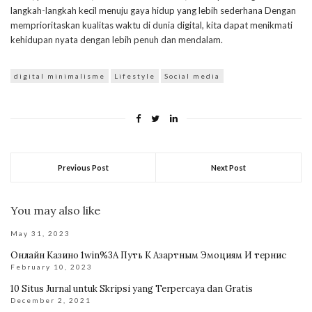
langkah-langkah kecil menuju gaya hidup yang lebih sederhana Dengan
memprioritaskan kualitas waktu di dunia digital, kita dapat menikmati
kehidupan nyata dengan lebih penuh dan mendalam.
digital minimalisme
Lifestyle
Social media
Previous Post
Next Post
You may also like
May 31, 2023
Онлайн Казино 1win%3A Путь К Азартным Эмоциям И тернис
February 10, 2023
10 Situs Jurnal untuk Skripsi yang Terpercaya dan Gratis
December 2, 2021