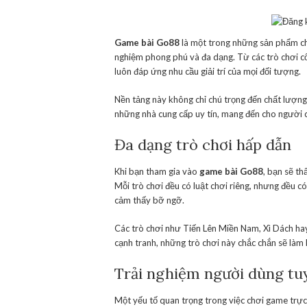
Game bài Go88
là một trong những sản phẩm chủ
nghiệm phong phú và đa dạng. Từ các trò chơi c
luôn đáp ứng nhu cầu giải trí của mọi đối tượng.
Nền tảng này không chỉ chú trọng đến chất lượn
những nhà cung cấp uy tín, mang đến cho người c
Đa dạng trò chơi hấp dẫn
Khi bạn tham gia vào
game bài Go88
, bạn sẽ th
Mỗi trò chơi đều có luật chơi riêng, nhưng đều c
cảm thấy bỡ ngỡ.
Các trò chơi như Tiến Lên Miền Nam, Xì Dách hay
cạnh tranh, những trò chơi này chắc chắn sẽ làm 
Trải nghiệm người dùng tuy
Một yếu tố quan trọng trong việc chơi game trực