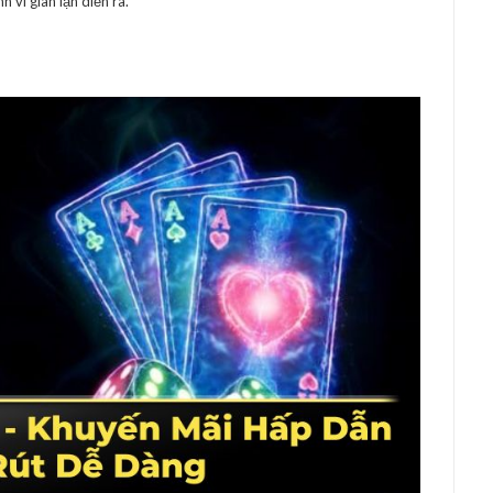
vi gian lận diễn ra.