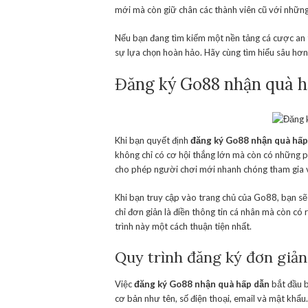
mới mà còn giữ chân các thành viên cũ với những 
Nếu bạn đang tìm kiếm một nền tảng cá cược an to
sự lựa chọn hoàn hảo. Hãy cùng tìm hiểu sâu hơn 
Đăng ký Go88 nhận quà h
Khi bạn quyết định
đăng ký Go88 nhận quà hấp
không chỉ có cơ hội thắng lớn mà còn có những 
cho phép người chơi mới nhanh chóng tham gia vào
Khi bạn truy cập vào trang chủ của Go88, bạn sẽ 
chỉ đơn giản là điền thông tin cá nhân mà còn có 
trình này một cách thuận tiện nhất.
Quy trình đăng ký đơn giả
Việc
đăng ký Go88 nhận quà hấp dẫn
bắt đầu b
cơ bản như tên, số điện thoại, email và mật khẩu