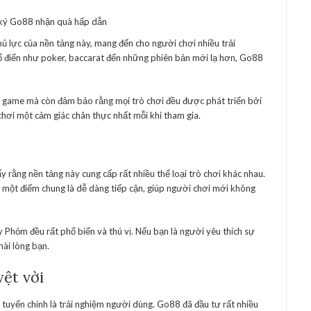
 lực của nền tảng này, mang đến cho người chơi nhiều trải
ổ điển như poker, baccarat đến những phiên bản mới lạ hơn, Go88
g game mà còn đảm bảo rằng mọi trò chơi đều được phát triển bởi
hơi một cảm giác chân thực nhất mỗi khi tham gia.
ấy rằng nền tảng này cung cấp rất nhiều thể loại trò chơi khác nhau.
ó một điểm chung là dễ dàng tiếp cận, giúp người chơi mới không
 Phỏm đều rất phổ biến và thú vị. Nếu bạn là người yêu thích sự
hài lòng bạn.
ệt vời
 tuyến chính là trải nghiệm người dùng. Go88 đã đầu tư rất nhiều