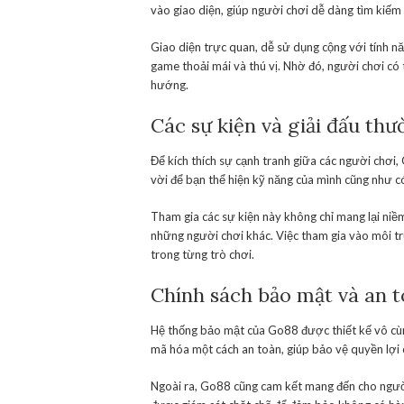
vào giao diện, giúp người chơi dễ dàng tìm kiếm 
Giao diện trực quan, dễ sử dụng cộng với tính n
game thoải mái và thú vị. Nhờ đó, người chơi có t
hướng.
Các sự kiện và giải đấu th
Để kích thích sự cạnh tranh giữa các người chơi, 
vời để bạn thể hiện kỹ năng của mình cũng như c
Tham gia các sự kiện này không chỉ mang lại niề
những người chơi khác. Việc tham gia vào môi t
trong từng trò chơi.
Chính sách bảo mật và an 
Hệ thống bảo mật của Go88 được thiết kế vô cùn
mã hóa một cách an toàn, giúp bảo vệ quyền lợi c
Ngoài ra, Go88 cũng cam kết mang đến cho ngườ