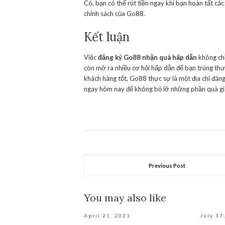
Có, bạn có thể rút tiền ngay khi bạn hoàn tất các
chính sách của Go88.
Kết luận
Việc
đăng ký Go88 nhận quà hấp dẫn
không chỉ
còn mở ra nhiều cơ hội hấp dẫn để bạn trúng thư
khách hàng tốt, Go88 thực sự là một địa chỉ đáng
ngay hôm nay để không bỏ lỡ những phần quà gi
Previous Post
You may also like
April 21, 2021
July 17