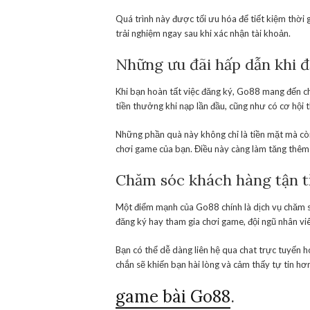
Quá trình này được tối ưu hóa để tiết kiệm thời 
trải nghiệm ngay sau khi xác nhận tài khoản.
Những ưu đãi hấp dẫn khi 
Khi bạn hoàn tất việc đăng ký, Go88 mang đến c
tiền thưởng khi nạp lần đầu, cũng như có cơ hội
Những phần quà này không chỉ là tiền mặt mà còn
chơi game của bạn. Điều này càng làm tăng thêm
Chăm sóc khách hàng tận t
Một điểm mạnh của Go88 chính là dịch vụ chăm s
đăng ký hay tham gia chơi game, đội ngũ nhân vi
Bạn có thể dễ dàng liên hệ qua chat trực tuyến h
chắn sẽ khiến bạn hài lòng và cảm thấy tự tin hơn
game bài Go88
.