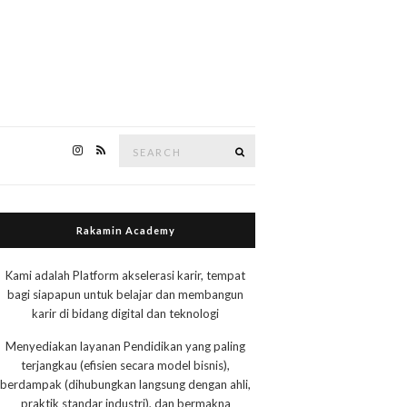
Search
Search
for:
Rakamin Academy
Kami adalah Platform akselerasi karir, tempat
bagi siapapun untuk belajar dan membangun
karir di bidang digital dan teknologi
Menyediakan layanan Pendidikan yang paling
terjangkau (efisien secara model bisnis),
berdampak (dihubungkan langsung dengan ahli,
praktik standar industri), dan bermakna