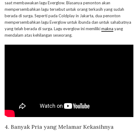
saat membawakan lagu Everglow. Biasanya penonton akan
mempersembahkan lagu tersebut untuk orang terkasih yang sudah
berada di surga. Seperti pada Coldplay in Jakarta, dua penonton
mempersembahkan lagu Everglow untuk ibunda dan untuk sahabatnya
yang telah berada di surga. Lagu everglow ini memiliki
makna
yang
mendalam atas kehilangan seseorang.
4. Banyak Pria yang Melamar Kekasihnya