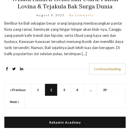
Lovina & Tejakula Bak Surga Dunia
August 9, 2025
No Comments
Berlibur ke Bali sebagian besar orang langsung membayangkan pantai
Kuta yang ramai, Seminyak yang hingar-bingar akan klub-nya, Canggu
yang penuh kafe trendi dan hipster, serta Ubud yang kaya seni dan
budaya. Kawasan-kawasan tersebut memang ikonik dan memiliki daya
tarik tersendiri. Namun, Bali sejatinya jauh lebih luas dan beragam. Di
balik popularitas sisi selatan pulau, tersimpan […]
Continue Reading
« Previous
1
2
3
4
…
29
Next »
Rakamin Academy