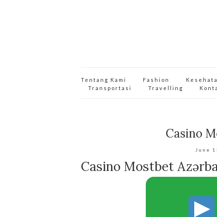
Tentang Kami
Fashion
Kesehat
Transportasi
Travelling
Kont
Casino M
June 1
Casino Mostbet Azərb