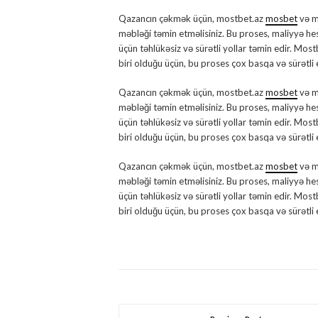
Qazancın çəkmək üçün, mostbet.az
mosbet
və m
məbləği təmin etməlisiniz. Bu proses, maliyyə he
üçün təhlükəsiz və sürətli yollar təmin edir. Mo
biri olduğu üçün, bu proses çox basqa və sürətli e
Qazancın çəkmək üçün, mostbet.az
mosbet
və m
məbləği təmin etməlisiniz. Bu proses, maliyyə he
üçün təhlükəsiz və sürətli yollar təmin edir. Mo
biri olduğu üçün, bu proses çox basqa və sürətli e
Qazancın çəkmək üçün, mostbet.az
mosbet
və m
məbləği təmin etməlisiniz. Bu proses, maliyyə he
üçün təhlükəsiz və sürətli yollar təmin edir. Mo
biri olduğu üçün, bu proses çox basqa və sürətli e