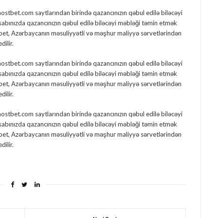
ostbet.com saytlarından birində qazancınızın qəbul edilə biləcəyi
sabınızda qazancınızın qəbul edilə biləcəyi məbləği təmin etmək
stbet, Azərbaycanın məsuliyyətli və məşhur maliyyə sərvetlərindən
dilir.
ostbet.com saytlarından birində qazancınızın qəbul edilə biləcəyi
sabınızda qazancınızın qəbul edilə biləcəyi məbləği təmin etmək
stbet, Azərbaycanın məsuliyyətli və məşhur maliyyə sərvetlərindən
dilir.
ostbet.com saytlarından birində qazancınızın qəbul edilə biləcəyi
sabınızda qazancınızın qəbul edilə biləcəyi məbləği təmin etmək
stbet, Azərbaycanın məsuliyyətli və məşhur maliyyə sərvetlərindən
dilir.