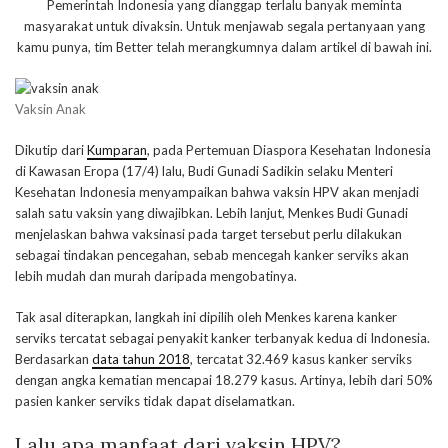
Pemerintah Indonesia yang dianggap terlalu banyak meminta
masyarakat untuk divaksin. Untuk menjawab segala pertanyaan yang
kamu punya, tim Better telah merangkumnya dalam artikel di bawah ini.
Vaksin Anak
Dikutip dari
Kumparan
, pada Pertemuan Diaspora Kesehatan Indonesia
di Kawasan Eropa (17/4) lalu, Budi Gunadi Sadikin selaku Menteri
Kesehatan Indonesia menyampaikan bahwa vaksin HPV akan menjadi
salah satu vaksin yang diwajibkan. Lebih lanjut, Menkes Budi Gunadi
menjelaskan bahwa vaksinasi pada target tersebut perlu dilakukan
sebagai tindakan pencegahan, sebab mencegah kanker serviks akan
lebih mudah dan murah daripada mengobatinya.
Tak asal diterapkan, langkah ini dipilih oleh Menkes karena kanker
serviks tercatat sebagai penyakit kanker terbanyak kedua di Indonesia.
Berdasarkan
data tahun 2018
, tercatat 32.469 kasus kanker serviks
dengan angka kematian mencapai 18.279 kasus. Artinya, lebih dari 50%
pasien kanker serviks tidak dapat diselamatkan.
Lalu apa manfaat dari vaksin HPV?