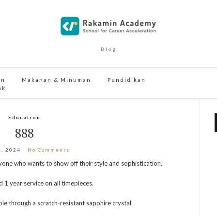
Blog
an
Makanan & Minuman
Pendidikan
ak
Education
888
1, 2024
No Comments
yone who wants to show off their style and sophistication.
 1 year service on all timepieces.
sible through a scratch-resistant sapphire crystal.