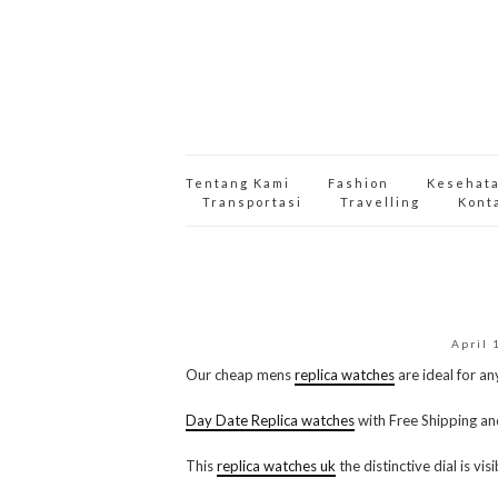
Tentang Kami
Fashion
Kesehat
Transportasi
Travelling
Kont
April 
Our cheap mens
replica watches
are ideal for an
Day Date Replica watches
with Free Shipping and
This
replica watches uk
the distinctive dial is vi