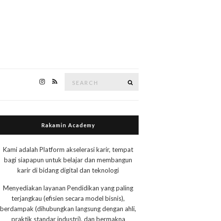
Search
Search
for:
Rakamin Academy
Kami adalah Platform akselerasi karir, tempat
bagi siapapun untuk belajar dan membangun
karir di bidang digital dan teknologi
Menyediakan layanan Pendidikan yang paling
terjangkau (efisien secara model bisnis),
berdampak (dihubungkan langsung dengan ahli,
praktik standar industri), dan bermakna