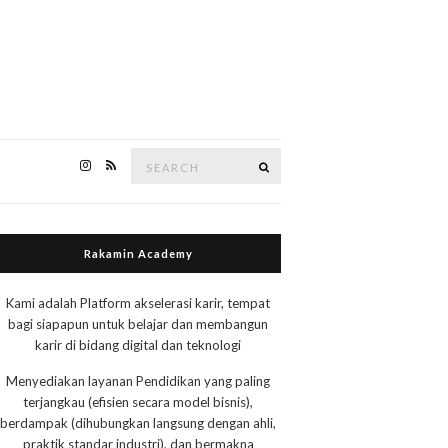
Search
Search
for:
Rakamin Academy
Kami adalah Platform akselerasi karir, tempat
bagi siapapun untuk belajar dan membangun
karir di bidang digital dan teknologi
Menyediakan layanan Pendidikan yang paling
terjangkau (efisien secara model bisnis),
berdampak (dihubungkan langsung dengan ahli,
praktik standar industri), dan bermakna