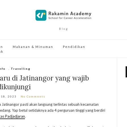
Blog
an
Makanan & Minuman
Pendidikan
ak
nfo
,
Travelling
ru di Jatinangor yang wajib
dikunjungi
 18, 2023
No Comments
a Jatinangor pasti akan langsung terlintas sebuah kecamatan
edang. Yap betul setidaknya ada 4 perguruan tinggi yang berdiri
tas Padjadjaran
.