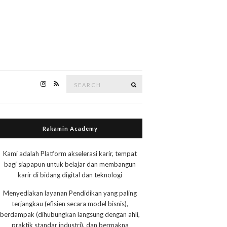
Search
Search
for:
Rakamin Academy
Kami adalah Platform akselerasi karir, tempat
bagi siapapun untuk belajar dan membangun
karir di bidang digital dan teknologi
Menyediakan layanan Pendidikan yang paling
terjangkau (efisien secara model bisnis),
berdampak (dihubungkan langsung dengan ahli,
praktik standar industri), dan bermakna