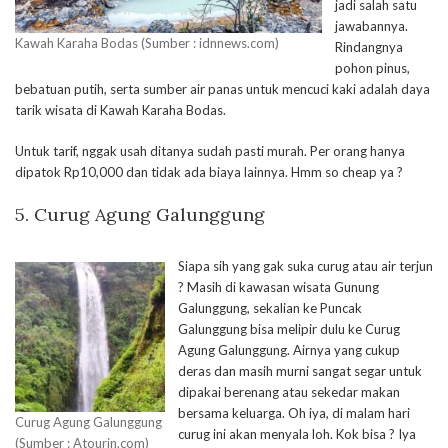
jadi salah satu
jawabannya.
Kawah Karaha Bodas (Sumber : idnnews.com)
Rindangnya
pohon pinus,
bebatuan putih, serta sumber air panas untuk mencuci kaki adalah daya
tarik wisata di Kawah Karaha Bodas.
Untuk tarif, nggak usah ditanya sudah pasti murah. Per orang hanya
dipatok Rp10,000 dan tidak ada biaya lainnya. Hmm so cheap ya ?
5. Curug Agung Galunggung
Siapa sih yang gak suka curug atau air terjun
? Masih di kawasan wisata Gunung
Galunggung, sekalian ke Puncak
Galunggung bisa melipir dulu ke Curug
Agung Galunggung. Airnya yang cukup
deras dan masih murni sangat segar untuk
dipakai berenang atau sekedar makan
bersama keluarga. Oh iya, di malam hari
Curug Agung Galunggung
curug ini akan menyala loh. Kok bisa ? Iya
(Sumber : Atourin.com)