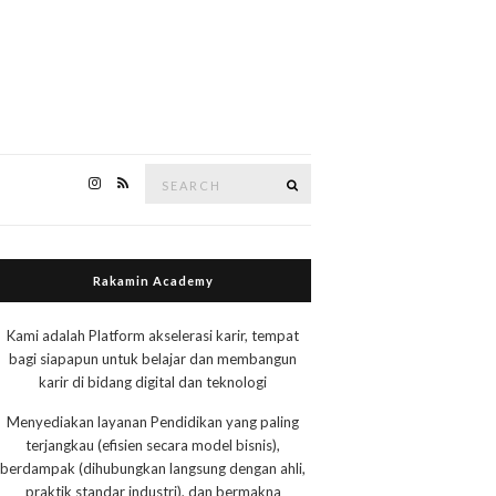
Search
Search
for:
Rakamin Academy
Kami adalah Platform akselerasi karir, tempat
bagi siapapun untuk belajar dan membangun
karir di bidang digital dan teknologi
Menyediakan layanan Pendidikan yang paling
terjangkau (efisien secara model bisnis),
berdampak (dihubungkan langsung dengan ahli,
praktik standar industri), dan bermakna