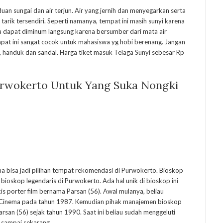
an sungai dan air terjun. Air yang jernih dan menyegarkan serta
rik tersendiri. Seperti namanya, tempat ini masih sunyi karena
uga dapat diminum langsung karena bersumber dari mata air
pat ini sangat cocok untuk mahasiswa yg hobi berenang. Jangan
 handuk dan sandal. Harga tiket masuk Telaga Sunyi sebesar Rp
rwokerto Untuk Yang Suka Nongki
ma bisa jadi pilihan tempat rekomendasi di Purwokerto. Bioskop
 bioskop legendaris di Purwokerto. Ada hal unik di bioskop ini
ukis porter film bernama Parsan (56). Awal mulanya, beliau
li Cinema pada tahun 1987. Kemudian pihak manajemen bioskop
an (56) sejak tahun 1990. Saat ini beliau sudah menggeluti
s sampai sekarang.