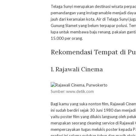
Telaga Sunyi merupakan destinasi wisata perpadu
pemandangan yang instagramable menjadi daya ta
jauh dari keramaian kota. Air di Telaga Sunyi j
Gunung Slamet yang belum terpapar polusi. Tem
lupa untuk membawa baju renang, pakaian ganti,
15.000 per orang.
Rekomendasi Tempat di Pu
1. Rajawali Cinema
Sumber: www.detik.com
Bagi kamu yang suka nonton film, Rajawali Cine
ini sudah berdiri sejak 30 Juni 1980 dan menjadi
yaitu poster film yang dilukis langsung oleh pel
merupakan seorang cleaning service di Rajawa
mempercayakan tugas melukis poster kepada Pars
profesi ini selama puluhan tahun dan masih eksi